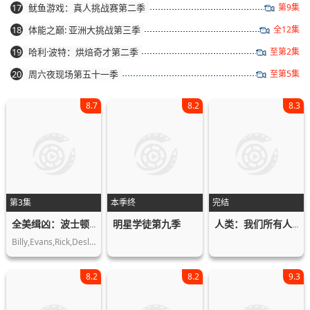
17
鱿鱼游戏：真人挑战赛第二季
第9集
18
体能之巅: 亚洲大挑战第三季
全12集
19
哈利·波特：烘焙奇才第二季
至第2集
20
周六夜现场第五十一季
至第5集
8.7
8.2
8.3
第3集
本季终
完结
明星学徒第九季
全美缉凶：波士顿马拉松爆炸案第一季
人类：我们所有人的故事
Billy,Evans,Rick,Deslauriers,Phillip…
8.2
8.2
9.3