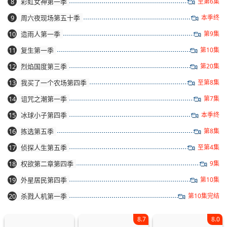
8
彩虹女神第一季
至第6集
9
周六夜现场第五十季
本季终
10
造雨人第一季
第9集
11
复生第一季
第10集
12
烈焰国度第三季
第20集
13
我买了一个农场第四季
至第8集
14
诅咒之潮第一季
第7集
15
冰球小子第四季
本季终
16
拣选第五季
第8集
17
侦探人生第五季
至第4集
18
权欲第二章第四季
9集
19
外星居民第四季
第10集
20
杀戮人机第一季
第10集完结
8.7
8.0