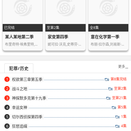
已完结
至第2集
全8集
某人某地第二季
家变第四季
意在化学第一季
布里奇特·埃弗里特,蒂姆·巴格来,詹妮…
妮可拉·沃克,史蒂芬·曼甘,安娜贝尔·…
布丽·拉尔森,刘易斯·普尔曼,阿雅·娜…
更多
犯罪/历史
1
权欲第三章第五季
第8集完结
2
战斗之地
至第2集
3
神探默多克第十九季
至第21集
4
幸运女神
第5集
5
切尔西侦探第四季
1集
6
狂怒追缉
4集