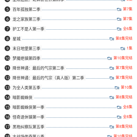
5
百年孤独第二季
第7集
6
龙之家族第三季
第7集
7
护工不是人第一季
全6集
8
星城
第8集完结
9
末日地堡第三季
1集
10
梦魇绝镇第四季
第10集完结
11
降世神通：最后的气宗第二季
第7集完结
12
降世神通：最后的气宗（真人版）第二季
第7集完结
13
为全人类第五季
第10集
14
暗影蜘蛛侠
第8集完结
15
暗影蜘蛛侠第一季
全8集
16
怪奇退休镇第一季
全8集
17
黑袍纠察队第五季
第8集完结
18
古战场传奇第八季
第10集完结