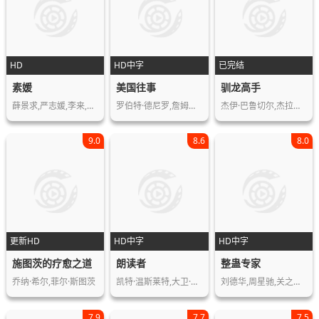
HD
HD中字
已完结
素媛
美国往事
驯龙高手
薛景求,严志媛,李来,金海淑,金相镐,罗…
罗伯特·德尼罗,詹姆斯·伍兹,伊丽莎白…
杰伊·巴鲁切尔,杰拉德·巴特勒,克雷格…
9.0
8.6
8.0
更新HD
HD中字
HD中字
施图茨的疗愈之道
朗读者
整蛊专家
乔纳·希尔,菲尔·斯图茨
凯特·温斯莱特,大卫·克劳斯,拉尔夫·…
刘德华,周星驰,关之琳,邱淑贞,吴孟达,…
7.9
7.7
7.5