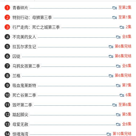
1
青春碎片
至第2集
2
特别行动：母狮第三季
至第1集
3
行尸走肉：死亡之城第三季
2集
4
不完美的女人
全8集
5
拉瓦尔求生记
第6集完结
6
囚徒
第6集完结
7
乌鸦女孩第二季
全6集
8
兰格
第6集完结
9
吸血鬼莱斯特
第7集
10
死亡谷第二季
6集
11
毁坏第二季
至第6集
12
踮起脚尖
第5集
13
母爱无赦
全8集
14
惊魂海湾
第10集完结