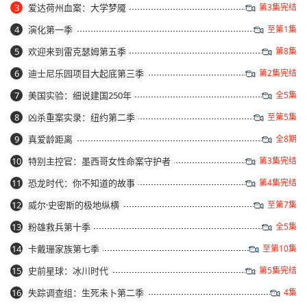
3
爱达荷州血案：大学梦魇
第3集完结
4
演化第一季
至第1集
5
欢迎来到雷克瑟姆第五季
第8集
6
迪士尼乐园项目大起底第三季
第2集完结
7
美国实验：细说建国250年
全5集
8
凶杀重案实录：纽约第二季
至第5集
9
真爱龄距离
全8期
10
特别主控官：墨西哥女性命案守护者
第3集完结
11
恐龙时代：你不知道的故事
第4集完结
12
威尔·史密斯的极地纵横
至第7集
13
粉雄救兵第十季
全5集
14
卡戴珊家族第七季
至第10集
15
史前星球：冰川时代
第5集完结
16
失踪调查组：生死未卜第二季
4集