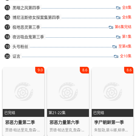
15
黑暗之风第四季
全8集
16
博尼法斯修女探案集第四季
全8集
17
极地恶灵第三季
第6集完结
18
夜访吸血鬼第三季
第1集
19
头号粉丝
至第4集
20
证言
全10集
9.0
8.6
8.6
已完结
第21-22集
已完结
邪恶力量第二季
邪恶力量第六季
李尸朝鲜第一季
贾德·帕达里克,詹森·阿克斯,杰弗里·…
贾德·帕达里克,詹森·阿克斯,米沙·克…
朱智勋,裴斗娜,柳承龙,金相镐,周锡泰,…