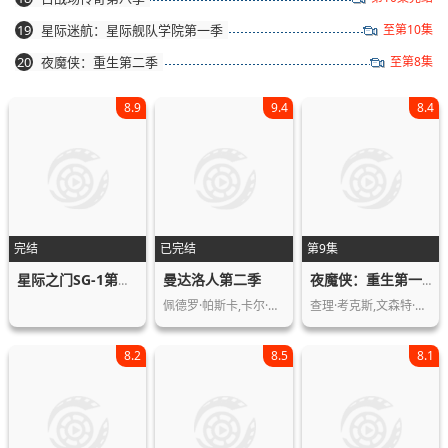
19
星际迷航：星际舰队学院第一季
至第10集
20
夜魔侠：重生第二季
至第8集
8.9
9.4
8.4
完结
已完结
第9集
曼达洛人第二季
星际之门SG-1第五季
夜魔侠：重生第一季
佩德罗·帕斯卡,卡尔·韦瑟斯,吉娜·卡…
查理·考克斯,文森特·多诺费奥,玛格丽…
8.2
8.5
8.1