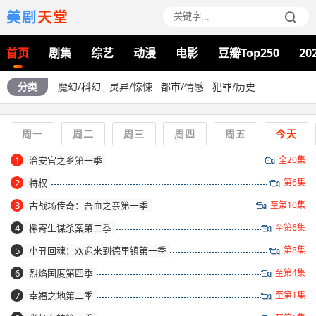
美剧
天堂
首页
剧集
综艺
动漫
电影
豆瓣Top250
20
分类
魔幻/科幻
灵异/惊悚
都市/情感
犯罪/历史
周一
周二
周三
周四
周五
今天
1
治安官之乡第一季
全20集
2
特权
第6集
3
古战场传奇：吾血之亲第一季
至第10集
4
槲寄生谋杀案第二季
至第6集
5
小丑回魂：欢迎来到德里镇第一季
第8集
6
烈焰国度第四季
至第4集
7
幸福之地第二季
至第1集