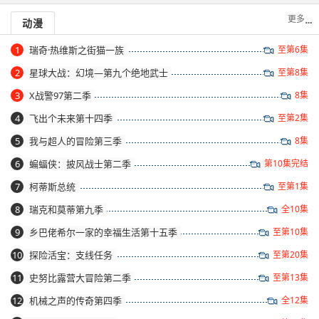
更多
动漫
1
瑞奇·热维斯之街猫一族
至第6集
2
星球大战：幻境—第九个绝地武士
至第8集
3
X战警97第二季
8集
4
飞出个未来第十四季
至第2集
5
我与超人的冒险第三季
8集
6
蝙蝠侠：披风战士第二季
第10集完结
7
柯蒂斯总统
至第1集
8
瑞克和莫蒂第九季
全10集
9
乡巴佬希尔一家的幸福生活第十五季
至第10集
10
探险活宝：支线任务
至第20集
11
史努比露营大冒险第二季
至第13集
12
机械之声的传奇第四季
全12集