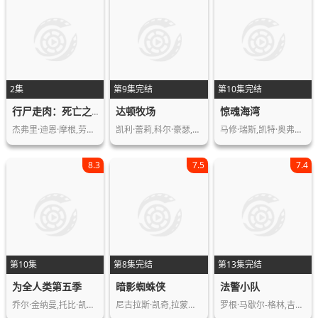
2集
第9集完结
第10集完结
达顿牧场
惊魂海湾
行尸走肉：死亡之城第三季
杰弗里·迪恩·摩根,劳伦·科汉
凯利·蕾莉,科尔·豪瑟,艾德·哈里斯,…
马修·瑞斯,凯特·奥弗林,斯蒂芬·鲁特…
8.3
7.5
7.4
第10集
第8集完结
第13集完结
为全人类第五季
暗影蜘蛛侠
法警小队
乔尔·金纳曼,托比·凯贝尔,埃迪·盖瑟…
尼古拉斯·凯奇,拉蒙尼·莫里斯,凯伦·…
罗根·马歇尔-格林,吉尔·伯明翰,布雷…