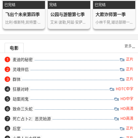
已完结
完结
已完结
飞出个未来第四季
公园与游憩第七季
大欺诈师第一季
比利·维斯特,凯特蕾·萨加尔,约翰·迪…
艾米·波勒,阿兹·安萨里,尼克·奥弗曼…
小林千晃,诹访部顺一,藤原夏海,园崎未…
更多
电影
1
麦迪的秘密
正片
2
灵魂伴侣
正片
3
群体
正片
4
狂暴对峙
HDTC中字
5
劫案闹鬼
HD中字
6
致命三头蛇
HD高清
7
死亡占卜2：恶灵始源
HD高清
8
后室
正片