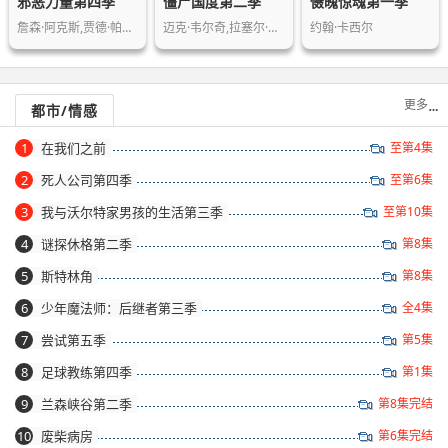
邪恶力量第四季
僵尸国度第二季
慑魄惊魂第一季
詹森·阿克斯,贾德·帕达里克,米沙·克…
迈克·韦尔奇,拉塞尔·霍奇金森,DJ·考…
约翰·卡西尔
更多
都市/情感
1
在我们之前
至第4集
2
死人公司第四季
至第6集
3
我与沃尔特家男孩的生活第三季
至第10集
4
谜探休格第二季
第8集
5
斯特林角
第8集
6
少年魔法师：后继者第三季
全4集
7
尝试第五季
第5集
8
足球教练第四季
第1集
9
兰森峡谷第二季
第8集完结
10
废柴病房
第6集完结