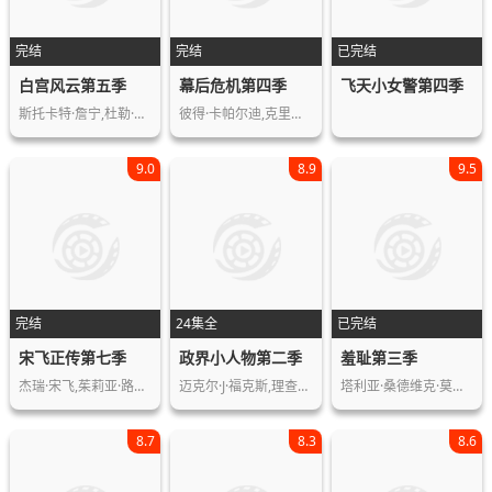
完结
完结
已完结
白宫风云第五季
幕后危机第四季
飞天小女警第四季
斯托卡特·詹宁,杜勒·希尔,艾莉森·珍…
彼得·卡帕尔迪,克里斯·艾迪生,丽贝卡…
9.0
8.9
9.5
完结
24集全
已完结
宋飞正传第七季
政界小人物第二季
羞耻第三季
杰瑞·宋飞,茱莉亚·路易斯-德瑞弗斯,…
迈克尔·J·福克斯,理查德·坎德,阿兰…
塔利亚·桑德维克·莫尔,亨利克·霍尔…
8.7
8.3
8.6