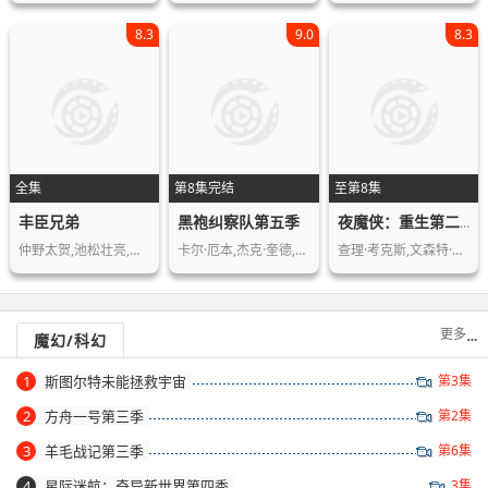
8.3
9.0
8.3
全集
第8集完结
至第8集
丰臣兄弟
黑袍纠察队第五季
夜魔侠：重生第二季
仲野太贺,池松壮亮,吉冈里帆,滨边美波…
卡尔·厄本,杰克·奎德,安东尼·斯塔尔…
查理·考克斯,文森特·多诺费奥,黛博拉…
更多
魔幻/科幻
1
斯图尔特未能拯救宇宙
第3集
2
方舟一号第三季
第2集
3
羊毛战记第三季
第6集
4
星际迷航：奇异新世界第四季
3集