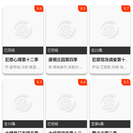
8.6
8.5
8.7
已完结
已完结
全23集
犯罪心理第十二季
唐顿庄园第四季
犯罪现场调查第十季
乔·曼特纳,马修·格雷·古柏勒,A·J…
休·博纳维尔,米歇尔·道克瑞,伊丽莎白…
乔治·艾德斯,玛格·海根柏格,保罗·吉…
8.3
9.4
8.5
全10集
已完结
至第6集