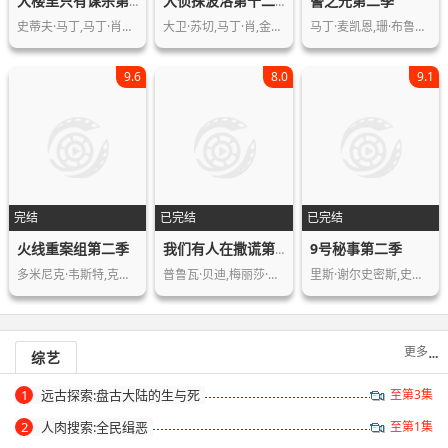
警之光第二季
大楼里只有谋杀第四季
大侦探波洛第十二季
史蒂夫·马丁,马丁·肖特,赛琳娜·戈麦…
大卫·苏切,马丁·肖,金伯莉·尼克松,…
马丁·麦凯恩,珊·布鲁克,凯瑟琳·德夫…
9.6
8.0
9.1
完结
已完结
已完结
火线重案组第二季
9号秘事第二季
我们有人在撒谎第二季
多米尼克·韦斯特,克里斯·鲍尔,保罗·…
普鲁瓦·贝迪,梅丽莎·科拉佐,瓦勒里·…
里斯·谢尔史密斯,史蒂夫·佩姆伯顿,马…
更多
综艺
1
远古探索:盘古大陆的生与死
至第3集
2
人肉搜索:全民缉恶
至第1集