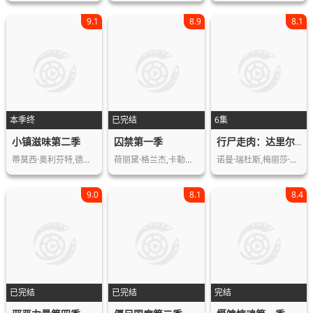
9.1
8.9
8.1
本季终
已完结
6集
小镇滋味第二季
囚禁第一季
行尸走肉：达里尔·迪克森第三季
蒂莫西·奥利芬特,德鲁·巴里摩尔,丽芙…
荷丽黛·格兰杰,卡勒姆·特纳,劳拉·哈…
诺曼·瑞杜斯,梅丽莎·麦克布莱德,雨果…
9.0
8.1
8.4
已完结
已完结
完结