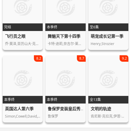
完结
本季终
至6集
飞行员之眼
舞魅天下第十四季
萌宠成长记第一季
乔·莫泽,亚历山大·克拉特,沃伊切赫·…
卡特·迪莉,奈吉尔·莱斯格,玛丽·墨菲…
Henry,Strozier
8.2
8.7
9.2
本季终
本季终
全13集
英国达人第六季
文明的轨迹
鲁保罗变装皇后秀.众婊季第二季
Simon,Cowell,David,Walliams,Amanda,H…
鲁保罗
肯尼斯·克拉克,伊恩·理查森,帕特里克…