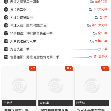
13
恶搞之家第二十四季
至第15集
14
鬼泣第二季
第8集完结
15
无敌少侠第四季
全8集
16
星球大战：摩尔-暗影之王
第10集完结
17
怪奇物语：1985故事集第一季
全10集
18
外星也难民第六季
至第10集
19
九巨头第一季
8集
20
古墓丽影：劳拉·克劳馥传奇第二季
第8集完结
9.2
8.9
9.5
已完结
全10集
已完结
恶搞之家第九季
瑞克和莫蒂第八季
飞出个未来第三季