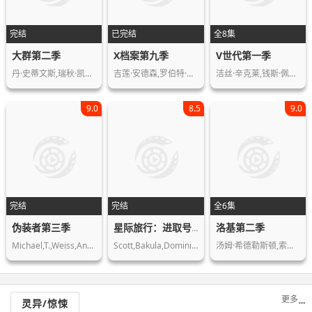
完结
已完结
全8集
大群第二季
X档案第九季
V世代第一季
丹·史蒂文斯,瑞秋·凯勒,奥布瑞·普拉…
吉莲·安德森,罗伯特·帕特里克,安娜贝…
洁丝·辛克莱,钱斯·佩尔多莫,麦迪·菲…
9.0
8.5
9.0
完结
完结
全6集
伪装者第三季
洛基第二季
星际旅行：进取号第二季
Michael,T.,Weiss,Andrea,Parker
Scott,Bakula,Dominic,Keating,Jolene,…
汤姆·希德勒斯顿,索菲娅·迪·马蒂诺…
更多
灵异/惊悚