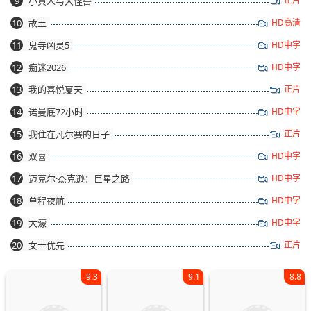
9
小黄人与大怪兽
正片
10
故土
HD高清
11
鬼寺凶灵5
HD中字
12
痴迷2026
HD中字
13
我的喜悦夏天
正片
14
诺曼底72小时
HD中字
15
我住在凡尔赛的日子
正片
16
双喜
HD中字
17
迈克尔·杰克逊：巨星之路
HD中字
18
单程夜航
HD中字
19
大濛
HD中字
20
女士优先
正片
9.3
9.1
8.8