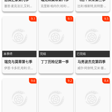
塞思·麦克法兰,艾利克斯·布斯汀,赛斯…
克里斯·帕内尔,哈利·贝尔登,斯宾瑟·…
比利·维斯特,凯特蕾·萨加尔,约翰·迪…
9.1
9.1
9.5
本季终
完结
已完结
瑞克与莫蒂第七季
丁丁历险记第一季
马男波杰克第四季
伊恩·卡多尼,哈利·贝尔登,克里斯·帕…
威尔·阿奈特,艾米·塞德丽丝,爱丽森·…
9.6
9.2
8.4