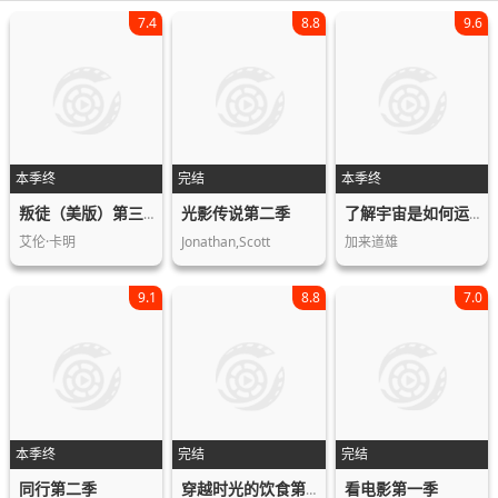
7.4
8.8
9.6
本季终
完结
本季终
光影传说第二季
叛徒（美版）第三季
了解宇宙是如何运行的第一季
艾伦·卡明
Jonathan,Scott
加来道雄
9.1
8.8
7.0
本季终
完结
完结
同行第二季
看电影第一季
穿越时光的饮食第一季