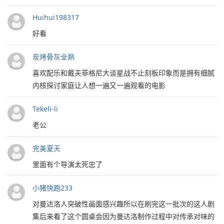
Huihui198317
好看
炭烤骨灰全熟
喜欢配乐和戴夫菲格尼大谈星战不止刻板印象而是拥有细腻
内核探讨家庭让人想一遍又一遍观看的电影
Tekeli-li
老公
完美夏天
里面有个导演太死忠了
小猪快跑233
对曼达洛人突破性画面感兴趣所以在刷完这一批次的这人剧
集后来看了这个圆桌会因为曼达洛制作过程中对传承对味的