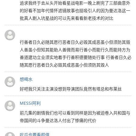
追求我终于去从头开始看星战电影一晚上刷完了三部曲意外
的好看不加年代情怀滤镜故事也挺吸引人的因为曼达洛这一
批真人剧入坑星战的可以先来看看新老技术的对比
行善者日久必随其愿行恶者日久必毁其成恶虽小但须防其毁
人善虽小但知其能助人善微而易行善小而能行久而能持方为
善道建功立业须实地着手行善积德要随处行事 行善者日久必
随其愿行恶者日久必毁其成恶虽小但须防其毁人
想喝水
好吧我只关注主演没想到导演团队竟然有塔总和布莱丝
MESSi阿利
前几集的剧情我们也可以看到同样是因为被迫卷入共和国与
帝国间的斗争曼达洛人付出了惨痛的代价
吃瓜也要看颜值