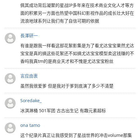
佩其成功背后凝聚的星战IP多年来在技术商业文化人才等方
面的积累另一方面也热望中国科幻影视作品的成长壮大好在
流浪地球系列让我们有了自信可期的依据
長澤研一
有谁是跟我一样看这部花絮影集是为了看尤达宝宝果然尤达
宝宝是真的搞这些花絮还不如搞尤达宝宝模型卖这钱赚的不
香吗我真tm的是商业天才和不愧是尤达宝宝粉丝
言应由衷
虽然我很爱爹 但是我对于爹到底演了多少不清楚
Soredake_
冰淇淋桶 501军团 古古出生记 有趣元素超标
ona tamo
这个纪录片真正让我感受到了星战世界的冲击volume那集