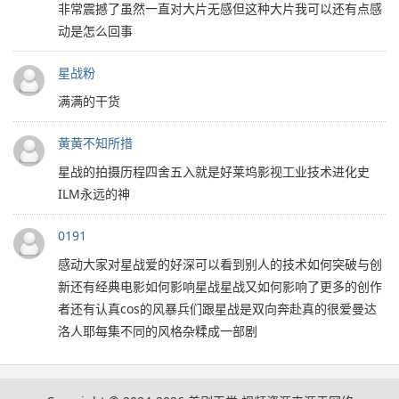
非常震撼了虽然一直对大片无感但这种大片我可以还有点感
动是怎么回事
星战粉
满满的干货
黄黄不知所措
星战的拍摄历程四舍五入就是好莱坞影视工业技术进化史
ILM永远的神
0191
感动大家对星战爱的好深可以看到别人的技术如何突破与创
新还有经典电影如何影响星战星战又如何影响了更多的创作
者还有认真cos的风暴兵们跟星战是双向奔赴真的很爱曼达
洛人耶每集不同的风格杂糅成一部剧