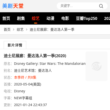
美剧
天堂
首页
剧集
综艺
动漫
电影
豆瓣Top250
20
首页
综艺
迪士尼展廊：曼达洛人第一季
影片详情
迪士尼展廊：曼达洛人第一季(2020)
原名：
Disney Gallery: Star Wars: The Mandalorian Season 1
别名：
迪士尼艺术馆：曼达洛人
状态：
本季终 / 共8集
首播：
2020-05-04(美国)
电视：
Disney
字幕：
NEW字幕组
更新：
2021-01-24 22:43:37