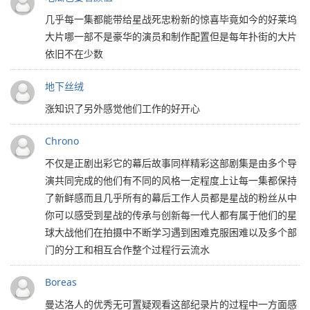
几乎每一集都能带给星战死忠粉新的惊喜毕竟如今的好莱坞
大片哪一部不是豪华的演员和制作配置但是每年扑街的大片
依旧不在少数
地下丝绒
涨知识了另外感觉他们工作的好开心
Chrono
不仅是正剧出彩它的幕后故事同样精彩这部剧集是由多个导
演共同完成的他们有不同的风格一定程度上让每一集都保持
了新鲜感而且几乎所有的幕后工作人员都是星战的粉丝从中
你可以感受到星战的传承与创新每一代人都有属于他们的星
球大战他们在拍摄中不断学习遇到困难克服困难以及多个部
门的分工和相互合作整个过程行云流水
Boreas
曼达洛人的优秀无可置疑观看这部纪录片的过程中一方面感