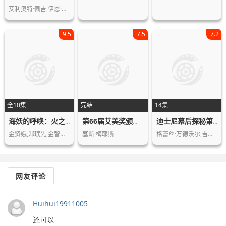
艾利奥特·佩吉,伊恩·丹尼尔
9.5
7.5
7.2
全10集
完结
14集
海妖的呼唤：火之岛生存战第一季
第66届艾美奖颁奖典礼
迪士尼幕后探秘第一季
金贤娥,郑珉先,金智惠,林贤志,金慧离,…
塞斯·梅耶斯
格蕾丝·万德沃尔,吉娜·罗德里格兹,凯…
网友评论
Huihui19911005
还可以