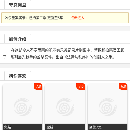
夸克网盘
凶杀重案实录：纽约第二季.更新至5集
点击进入
剧情介绍
在这部令人不寒而栗的犯罪实录类纪录片剧集中，警探和检察官回顾
了一系列最为棘手的凶杀案件。出自《法律与秩序》的创剧人之手。
猜你喜欢
7.8
7.6
6.8
完结
完结
至第7集