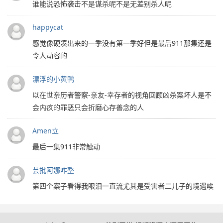
谁能说恐怖袭击不是谋杀呢不是无差别杀人呢
happycat
感觉像硬凑出来的一季没有第一季好但是最后911那集还是
令人动容的
漂浮的小黄鸭
以在世亲历者警察-亲友-幸存者的视角回顾凶杀案坏人是不
会内疚的罪恶只会折磨心存善念的人
Amen立
最后一集911非常触动
芸批阿娜咋整
第四个案子看得我眼泪一直流尤其是受害者二儿子的境遇唉