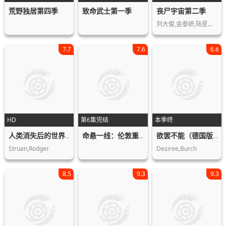
荒野独居第四季
致命武士第一季
丧尸宇宙第二季
刘大俊,金泰妍,陆星材,Code,Kunst…
7.7
7.6
6.6
HD
第6集完结
本季终
人类消失后的世界第一季
命悬一线：伦敦重症急救实录第一季
欲罢不能（德国版）第一季
Struan,Rodger
Desiree,Burch
8.5
9.3
9.3