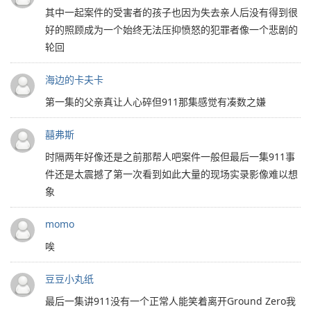
其中一起案件的受害者的孩子也因为失去亲人后没有得到很
好的照顾成为一个始终无法压抑愤怒的犯罪者像一个悲剧的
轮回
海边的卡夫卡
第一集的父亲真让人心碎但911那集感觉有凑数之嫌
囍弗斯
时隔两年好像还是之前那帮人吧案件一般但最后一集911事
件还是太震撼了第一次看到如此大量的现场实录影像难以想
象
momo
唉
豆豆小丸纸
最后一集讲911没有一个正常人能笑着离开Ground Zero我