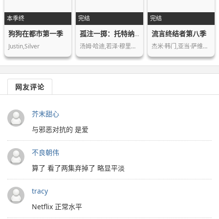
本季终
完结
完结
狗狗在都市第一季
流言终结者第八季
孤注一掷：托特纳姆热刺
Justin,Silver
汤姆·哈迪,若泽·穆里尼奥,José,M…
杰米·韩门,亚当·萨维奇,托瑞·贝莱西…
网友评论
芥末甜心
与邪恶对抗的 是爱
不良朝伟
算了 看了两集弃掉了 略显平淡
tracy
Netflix 正常水平