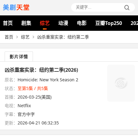
美剧
天堂
首页
剧集
综艺
动漫
电影
豆瓣Top250
20
首页
综艺
凶杀重案实录：纽约第二季
影片详情
凶杀重案实录：纽约第二季(2026)
原名：
Homicide: New York Season 2
状态：
至第5集 / 共5集
首播：
2026-03-25(美国)
电视：
Netflix
字幕：
官方中字
更新：
2026-04-21 06:32:35