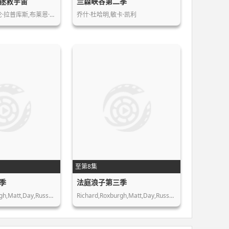
拯救宇宙
兰森峡谷第二季
伦·拉普库斯,布莱恩·…
乔什·杜哈明,敏卡·凯利
至第8集
季
法庭浪子第三季
Richard,Roxburgh,Matt,Day,Russell,Dy…
Richard,Roxburgh,Matt,Day,Russell,Dy…