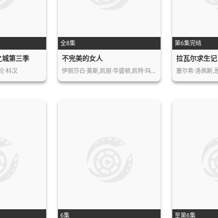
全8集
第6集完结
之城第三季
不完美的女人
拉瓦尔求生记
伦·科汉
伊丽莎白·莫斯,凯丽·华盛顿,凯特·玛…
6集
至第6集