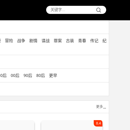
疑
冒险
战争
剧情
谍战
罪案
古装
青春
传记
纪
10后
00后
90后
80后
更早
更多
8.4