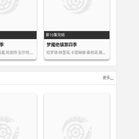
第10集完结
季
梦魇绝镇第四季
科曼,哈丽特·瓦尔特,…
哈罗德·佩里诺,卡塔琳娜·桑地诺·莫…
更多