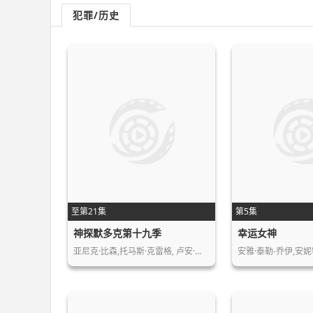
犯罪/历史
至第21集
第5集
神探默多克第十九季
幸运女神
亚尼克·比森,托马斯·克雷格, 卢安·…
安雅·泰勒-乔伊,安妮