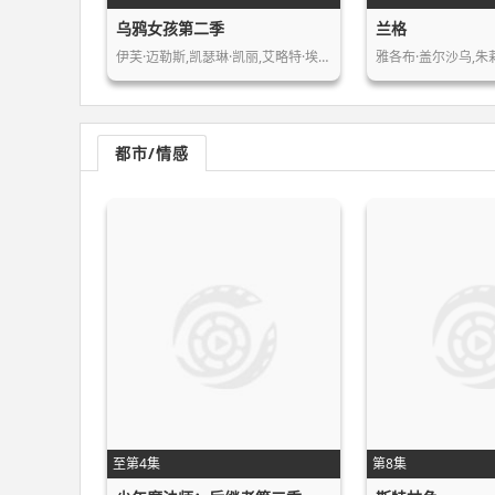
乌鸦女孩第二季
兰格
伊芙·迈勒斯,凯瑟琳·凯丽,艾略特·埃…
都市/情感
至第4集
第8集