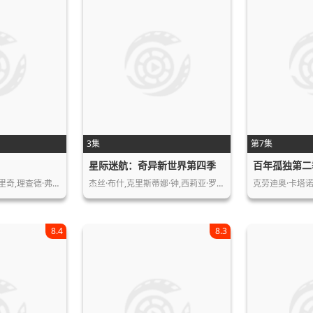
3集
第7集
星际迷航：奇异新世界第四季
百年孤独第二
里奇,理查德·弗…
杰丝·布什,克里斯蒂娜·钟,西莉亚·罗…
克劳迪奥·卡塔诺
8.4
8.3