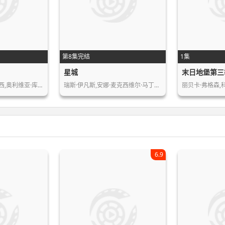
第8集完结
1集
星城
末日地堡第三
西,奥利维亚·库…
瑞斯·伊凡斯,安娜·麦克西维尔·马丁…
丽贝卡·弗格森,
6.9