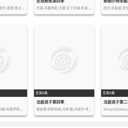
足球教练第四季
斯图尔特未能
菲尔,基恩·鲁法…
杰森·苏戴奇斯,汉娜·沃丁厄姆,朱诺·…
凯文·苏斯曼,劳
至第8集
至第8集
法庭浪子第四季
法庭浪子第二
艾丽西娅·法尔科,乔治娜·阿莫罗斯,马…
理查德·劳斯伯格,马特·戴,丹妮尔·考…