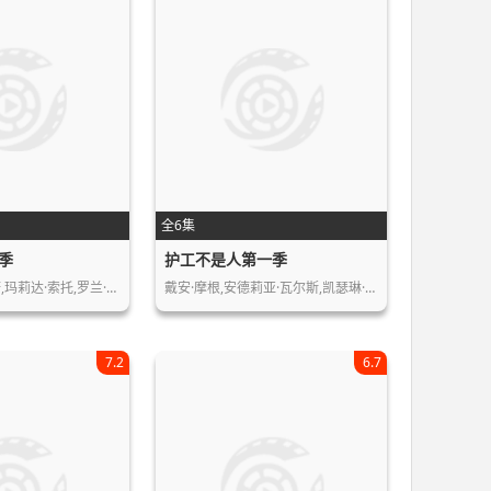
全6集
季
护工不是人第一季
,玛莉达·索托,罗兰·…
戴安·摩根,安德莉亚·瓦尔斯,凯瑟琳·…
7.2
6.7