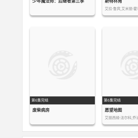
少年魔法师：后继者第三季
斯特林角
艾拉·鲁宾,艾米丽·霍
第6集完结
第6集完结
废柴病房
愿望地图