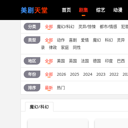
美剧
天堂
首页
剧集
综艺
动漫
分类
全部
魔幻/科幻
灵异/惊悚
都市/情感
犯
类型
全部
动作
喜剧
爱情
魔幻
科幻
灵异
录
律政
家庭
同性
地区
全部
美国
英国
法国
德国
印度
巴西
年份
全部
2026
2025
2024
2023
2022
20
排序
最新
热门
魔幻/科幻