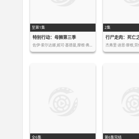
至第1集
2集
特别行动：母狮第三季
行尸走肉：死亡
佐伊·索尔达娜,妮可·基德曼,摩根·弗…
杰弗里·迪恩·摩根,劳
全6集
第6集完结