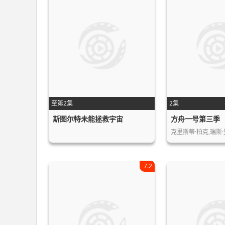
至第2集
2集
斯图尔特未能拯救宇宙
方舟一号第三季
克里斯蒂·柏克,瑞斯·
7.2