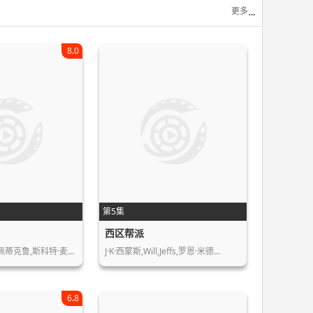
更多
8.0
第5集
西区帮派
·佩蒂克鲁,斯科特·麦…
J·K·西蒙斯,Will,Jeffs,罗恩·米德…
6.8