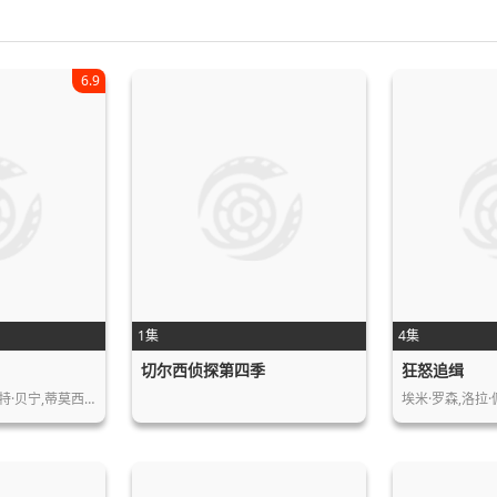
6.9
1集
4集
切尔西侦探第四季
狂怒追缉
特·贝宁,蒂莫西…
埃米·罗森,洛拉