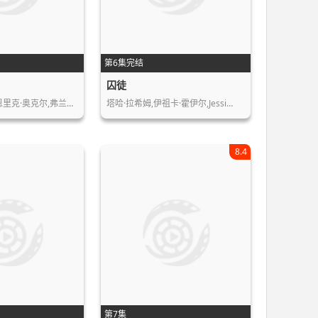
第6集完结
囚徒
塞尔希·洛佩斯,恩里克·奥克尔,弗兰塞…
塔哈·拉希姆,伊祖卡·霍伊尔,Jessi…
8.4
第7集