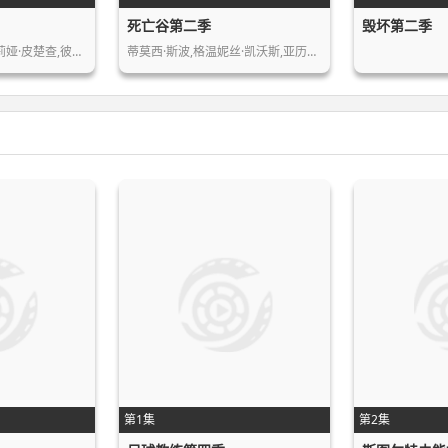
死亡谷第二季
毁坏第二季
雅各布·盖尔沙乌,朱莉娅·皮楚查,彼得…
蒂莫西·斯波,格温妮丝·凯沃斯,亚历山…
第1集
第2集