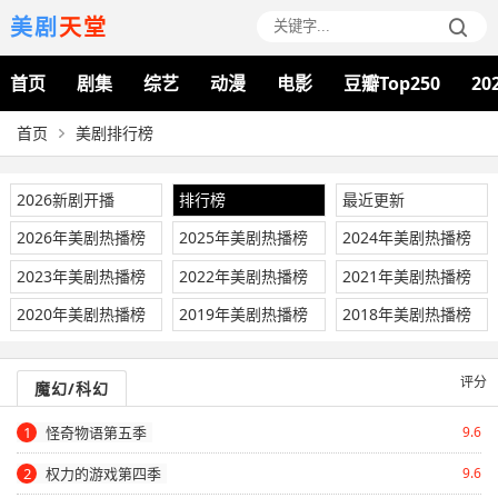
美剧
天堂
首页
剧集
综艺
动漫
电影
豆瓣Top250
20
首页
美剧排行榜
2026新剧开播
排行榜
最近更新
2026年美剧热播榜
2025年美剧热播榜
2024年美剧热播榜
2023年美剧热播榜
2022年美剧热播榜
2021年美剧热播榜
2020年美剧热播榜
2019年美剧热播榜
2018年美剧热播榜
评分
魔幻/科幻
1
怪奇物语第五季
9.6
2
权力的游戏第四季
9.6