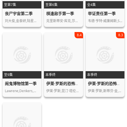
至第7集
至第6集
全4集
丧尸宇宙第二季
棋逢敌手第一季
举证责任第一季
刘大俊,金泰妍,陆星材,Code,Kunst…
克里斯蒂安·库克,莎拉·伯格,崔娜·蒂…
韦德·亨特·威廉姆斯,Savannah,Br…
8.4
8.3
至9集
本季终
本季终
闹鬼博物馆第一季
伊莱·罗斯的恐怖历史第一季
伊莱·罗斯的恐怖历史第二季
Lawrene,Denkers,大卫·克莱恩,Joy…
伊莱·罗斯,昆汀·塔伦蒂诺,斯蒂芬·金…
伊莱·罗斯,斯蒂芬·金,昆汀·塔伦蒂诺…