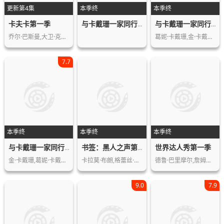
更新第4集
本季终
本季终
卡夫卡第一季
与卡戴珊一家同行第二十季
与卡戴珊一家同行第十九季
乔尔·巴斯曼,大卫·克劳斯,Konstan…
葛妮·卡戴珊,金·卡戴珊,科勒·卡戴珊…
7.7
本季终
本季终
本季终
世界达人秀第一季
与卡戴珊一家同行第十四季
书签：黑人之声第一季
金·卡戴珊,葛妮·卡戴珊,科勒·卡戴珊…
卡拉莫·布朗,格蕾丝·拜尔斯,科曼,米…
德鲁·巴里摩尔,詹姆斯·柯登,菲丝·希…
9.0
7.9