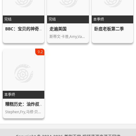
完结
完结
本季终
走遍美国
卧底老板第二季
BBC：宝贝的神奇世界
斯蒂文·卡普,Amy,Van,Nostrand,…
9.2
本季终
糟糕历史：油炸叔精选版
Stephen,Fry,马修·贝恩顿,Simon…