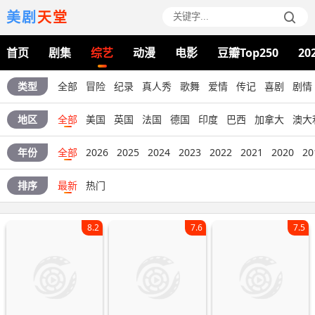
美剧
天堂
首页
剧集
综艺
动漫
电影
豆瓣Top250
20
类型
全部
冒险
纪录
真人秀
歌舞
爱情
传记
喜剧
剧情
地区
全部
美国
英国
法国
德国
印度
巴西
加拿大
澳大
年份
全部
2026
2025
2024
2023
2022
2021
2020
20
排序
最新
热门
8.2
7.6
7.5