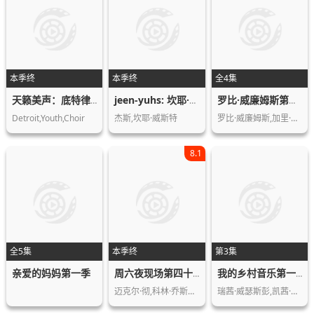
本季终
本季终
全4集
天籁美声：底特律青少年合唱团第一季
jeen-yuhs: 坎耶·维斯特三部曲第一季
罗比·威廉姆斯第一季
Detroit,Youth,Choir
杰斯,坎耶·威斯特
罗比·威廉姆斯,加里·巴洛
8.1
全5集
本季终
第3集
亲爱的妈妈第一季
周六夜现场第四十八季
我的乡村音乐第一季
迈克尔·彻,科林·乔斯特,塞西莉·斯特…
瑞茜·威瑟斯彭,凯茜·马斯格雷夫斯,O…