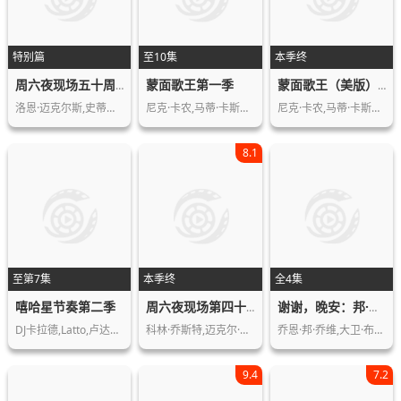
特别篇
至10集
本季终
蒙面歌王第一季
周六夜现场五十周年特别篇
蒙面歌王（美版）第一季
洛恩·迈克尔斯,史蒂夫·马丁,汤姆·汉…
尼克·卡农,马蒂·卡斯诺,郑肯,詹尼·…
尼克·卡农,马蒂·卡斯诺,郑肯,詹尼·…
8.1
至第7集
本季终
全4集
嘻哈星节奏第二季
周六夜现场第四十九季
谢谢，晚安：邦·乔维故事第一季
DJ卡拉德,Latto,卢达克里斯
科林·乔斯特,迈克尔·彻,杨伯文,基南…
乔恩·邦·乔维,大卫·布赖恩,Tico,…
9.4
7.2