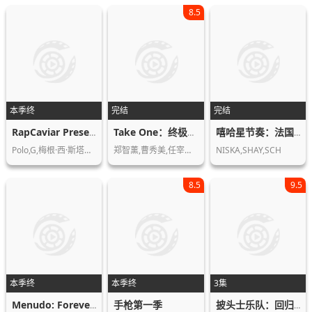
8.5
本季终
完结
完结
RapCaviar Presents
Take One：终极一曲
嘻哈星节奏：法国篇第一季
Polo,G,梅根·西·斯塔莉安,Sawee…
郑智薰,曹秀美,任宰范,柳熙烈,朴正炫,…
NISKA,SHAY,SCH
8.5
9.5
本季终
本季终
3集
手枪第一季
Menudo: Forever Young
披头士乐队：回归第一季