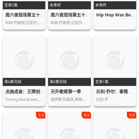
至第5集
本季终
本季终
周六夜现场第五十一季
周六夜现场第五十季
Hip Hop Was Born Here第一季
科林·乔斯特,迈克尔·彻,杨伯文,基南…
科林·乔斯特,迈克尔·彻,杨伯文,麦基…
第6集完结
第6集完结
至第1集
天外歌姬第一季
点曲成金：王牌创作人幕后直击第一季
比利·乔尔：事情就是这样第一季
Tommy,Rae,Brown,Stephen,Kirk,Sevyn,S…
诺伊斯·阿森西,英格丽·加西亚·荣松…
比利·乔
9.3
6.5
6.5