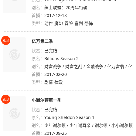
别名：
绅士联盟：20周年特辑
首播：
2017-12-18
类型：
动作
魔幻
冒险
喜剧
恐怖
9.3
亿万第二季
状态：
已完结
原名：
Billions Season 2
别名：
财富战争 / 财富之战 / 金融战争 / 亿万富翁 / 亿
首播：
万风云
2017-02-20
类型：
剧情
律政
9.3
小谢尔顿第一季
状态：
已完结
原名：
Young Sheldon Season 1
别名：
少年谢尔顿 / 少年谢耳朵 / 谢尔顿 / 小小谢尔顿
首播：
/ Sheldon
2017-09-25