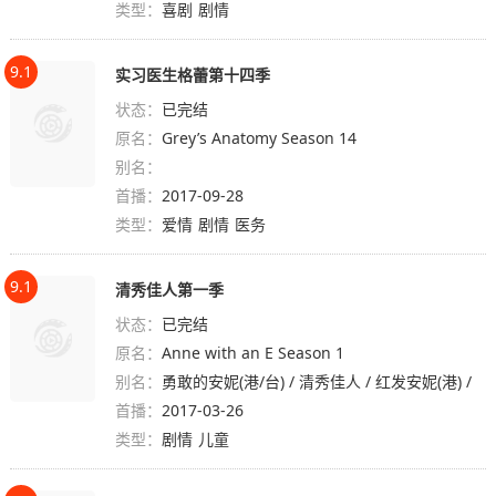
类型：
喜剧
剧情
9.1
实习医生格蕾第十四季
状态：
已完结
原名：
Grey’s Anatomy Season 14
别名：
首播：
2017-09-28
类型：
爱情
剧情
医务
9.1
清秀佳人第一季
状态：
已完结
原名：
Anne with an E Season 1
别名：
勇敢的安妮(港/台) / 清秀佳人 / 红发安妮(港) /
首播：
安妮 / 绿山墙的安妮 / 绿色屋顶之家的安妮 / 小
2017-03-26
类型：
安妮 / 安妮的故事 / Anne
剧情
儿童