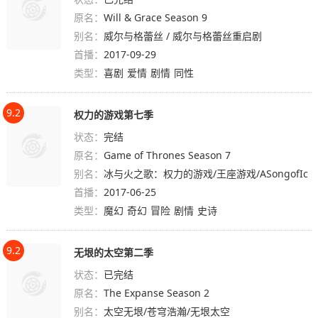
原名：
Will & Grace Season 9
别名：
威尔与格蕾丝 / 威尔与格蕾丝重启剧
首播：
2017-09-29
类型：
喜剧
爱情
剧情
同性
9.2
权力的游戏第七季
状态：
完结
原名：
Game of Thrones Season 7
别名：
冰与火之歌：权力的游戏/王座游戏/ASongofIc
首播：
eandFire:GameofThrones
2017-06-25
类型：
魔幻
奇幻
冒险
剧情
史诗
9.2
无垠的太空第二季
状态：
已完结
原名：
The Expanse Season 2
别名：
太空无垠/苍穹浩瀚/无垠太空