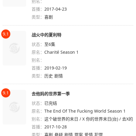
别名：
首播：
2017-04-23
类型：
喜剧
9.1
战火中的夏利特
状态：
至6集
原名：
Charité Season 1
别名：
首播：
2019-02-19
类型：
历史
剧情
9.1
去他妈的世界第一季
状态：
已完结
原名：
The End Of The Fucking World Season 1
别名：
这个破世界的末日 / X 你的世界末日(台) / 去X的
首播：
世界末日 / 去他妈的世界 / 去他的世界 / 末了个
2017-10-28
类型：
日 / The End of The Fucking World
喜剧
悬疑
剧情
罪案
爱情
犯罪