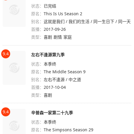
状态：
已完结
原名：
This Is Us Season 2
别名：
这就是我们 / 我们的生活 / 同一生日下 / 同一天
首播：
的我们 / 我们
2017-09-26
类型：
喜剧
剧情
家庭
9.4
左右不逢源第九季
状态：
本季终
原名：
The Middle Season 9
别名：
左右不逢源 / 中之道
首播：
2017-10-04
类型：
喜剧
9.4
辛普森一家第二十九季
状态：
本季终
原名：
The Simpsons Season 29