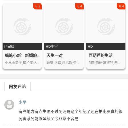
8.3
8.4
8.4
已完结
HD中字
HD
天生一对
西葫芦的生活
蜡笔小新：新婚旅行飓风之遗失的野原广志
小林由美子,楢桥美纪,森川智之,兴梠里…
琳赛·洛翰,丹尼斯·奎德,娜塔莎·理查…
加斯帕德·施拉特,西斯汀·穆拉特,波林…
网友评论
少平
有些地方有点生硬不过阿汤哥这个年纪了还在拍电影真的很
厉害系列能够延续至今非常不容易