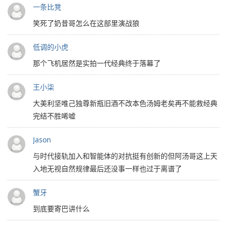
一条比凳
笑死了奶昔哥怎么在这部里演战狼
低调的小虎
那个飞机居然是实拍一代经典终于落幕了
王小柒
大美利坚唯己独尊新瓶旧酒不改本色汤姆老矣再不能救经典
完结不胜唏嘘
Jason
与时代接轨加入和智能体的对抗挺有创新的但阿汤哥这上天
入地无视自然规律最后还没事一样也过于离谱了
蟹牙
到底要寄巴讲什么