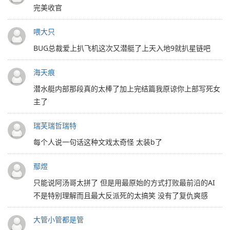
完美收官
喂大只
BUG总裁爱上扒飞机这次又潜艇了上天入地9就扒星链吧
海天痕
潜水艇内部那段真的太棒了加上完结篇我原谅你上部写死女
主了
瑞芙瑞哲瑞特
每个人说一句话这种文戏太奇怪 太装b了
鄢煜
只能说阿汤哥太拼了 但是用最原始的方式打败最前沿的AI
不是特别理解而且最大反派死的太搞笑 没有了复仇爽感
大管小管都是管