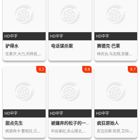
HD中字
HD中字
HD中字
驴得水
电话谋杀案
赛德克·巴莱
任素汐,大力,刘帅良,裴魁山,阿如那,韩…
林庆台,马志翔,安藤政信,河原萨布,徐诣…
8.3
8.8
8.7
HD中字
HD中字
HD中字
甜点先生
疯狂原始人
被嫌弃的松子的一生
佩丽冉卡·曹帕拉,兰比尔·卡普尔,伊利…
中谷美纪,永山瑛太,香川照之,市川实日…
尼古拉斯·凯奇,艾玛·斯通,瑞安·雷诺…