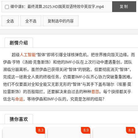
碟中谍8：最终清算.2025.HD国英双语特效中英双字.mp4
复制
全选
全不选
复制选中的内容
剧情介绍
超级
人工智能
“智体”即将引爆全球核弹危机，把世界推向毁灭边缘。而
伊森·亨特（汤姆·克鲁斯饰）和他的IMF小队在上次行动中遭遇重创，团队
濒临分崩离析。虽然伊森已获得关闭“智体”的钥匙，但要彻底消灭“智体”，
完成这一拯救全人类的终极任务，仍需要IMF小队齐心协力突破重重困难。
他们不仅要面对全知全能又无影无形的“智体”与其手下盖布瑞尔（埃塞·莫
拉雷斯饰）的百般阻拦，还要解决来自过去的种种
恩怨
。每个抉择都关乎
信念与
命运
，等待伊森和IMF小队的，究竟是怎样的结局？
猜你喜欢
8.3
8.9
8.8