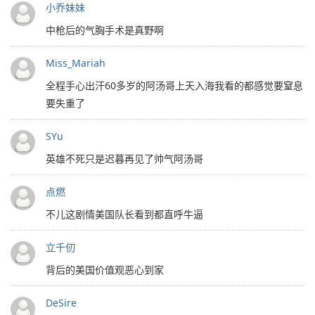
小乔妹妹
中枪后的气胸手术是真野啊
Miss_Mariah
全程手心出汗60多岁的阿汤哥上天入海我看的都感觉要窒息
要失重了
SYu
英雄不死只是迟暮再见了帅气阿汤哥
点燃
不儿这剧情美国队长看到都直呼牛逼
立千仞
背后的美国价值观恶心到家
DeSire