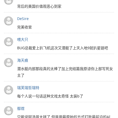
背后的美国价值观恶心到家
DeSire
完美收官
喂大只
BUG总裁爱上扒飞机这次又潜艇了上天入地9就扒星链吧
海天痕
潜水艇内部那段真的太棒了加上完结篇我原谅你上部写死女
主了
瑞芙瑞哲瑞特
每个人说一句话这种文戏太奇怪 太装b了
鄢煜
只能说阿汤哥太拼了 但是用最原始的方式打败最前沿的AI