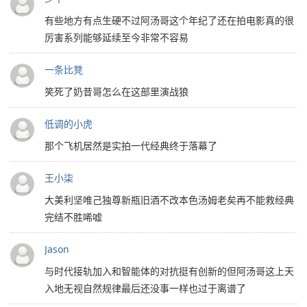
有些地方有点生硬不过阿汤哥这个年纪了还在拍电影真的很
厉害系列能够延续至今非常不容易
一条比凳
笑死了奶昔哥怎么在这部里演战狼
低调的小虎
那个飞机居然是实拍一代经典终于落幕了
王小柒
大美利坚唯己独尊新瓶旧酒不改本色汤姆老矣再不能救经典
完结不胜唏嘘
Jason
与时代接轨加入和智能体的对抗挺有创新的但阿汤哥这上天
入地无视自然规律最后还没事一样也过于离谱了