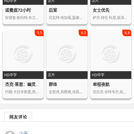
HD中字
正片
正片
诺曼底72小时
后室
女士优先
安德鲁·斯科特,布兰登·费舍,凯瑞·康…
切瓦特·埃加福,雷娜特·赖因斯夫,芬恩…
萨莎·拜伦·科恩,裴淳华,汤姆·戴维斯…
5.5
6.5
6.8
HD中字
正片
HD中字
群体
单程夜航
杰克·莱恩：幽灵之战
约翰·卡拉辛斯基,西耶娜·米勒,哈立德…
全智贤,具教焕,池昌旭,申铉彬,金新绿,…
克拉克·肖特韦尔,凯莉·B·埃维斯顿,…
网友评论
少平