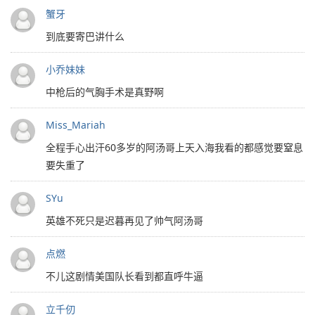
蟹牙
到底要寄巴讲什么
小乔妹妹
中枪后的气胸手术是真野啊
Miss_Mariah
全程手心出汗60多岁的阿汤哥上天入海我看的都感觉要窒息
要失重了
SYu
英雄不死只是迟暮再见了帅气阿汤哥
点燃
不儿这剧情美国队长看到都直呼牛逼
立千仞