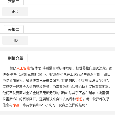
云播一
正片
云播二
HD
剧情介绍
超级
人工智能
“智体”即将引爆全球核弹危机，把世界推向毁灭边缘。而
伊森·亨特（汤姆·克鲁斯饰）和他的IMF小队在上次行动中遭遇重创，团队
濒临分崩离析。虽然伊森已获得关闭“智体”的钥匙，但要彻底消灭“智体”，
完成这一拯救全人类的终极任务，仍需要IMF小队齐心协力突破重重困难。
他们不仅要面对全知全能又无影无形的“智体”与其手下盖布瑞尔（埃塞·莫
拉雷斯饰）的百般阻拦，还要解决来自过去的种种
恩怨
。每个抉择都关乎
信念与
命运
，等待伊森和IMF小队的，究竟是怎样的结局？