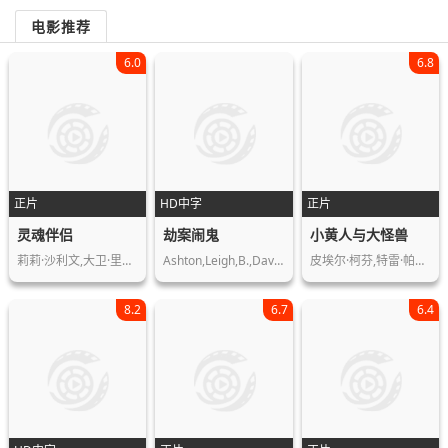
电影推荐
6.0
6.8
正片
HD中字
正片
灵魂伴侣
劫案闹鬼
小黄人与大怪兽
莉莉·沙利文,大卫·里达尔,克劳迪娅·…
Ashton,Leigh,B.,Dave,Walters,Nick,Mc…
皮埃尔·柯芬,特雷·帕克,克里斯托弗·…
8.2
6.7
6.4