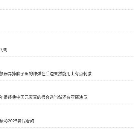
八弯
颤器弄掉脑子里的炸弹在后边果然能用上有点刺激
年很经典中国元素真的很会选当然还有亚裔演员
彩2025暑假看的