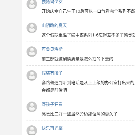
独角兽少女
开始庆幸自己生于10后可以一口气看完全系列不
山阴路的夏天
这个假期重温了碟中谍系列1-6忘得差不多了感觉就
可鲁贝洛斯
前三部就这剧情质量是怎么拍的下去的
假装有段子
套路普通到听到电话是从上上级的办公室打出来的
会都是前传吧
野孩子狂看
感觉比二好一些虽然旁边那位睡的更久了
快乐再光临