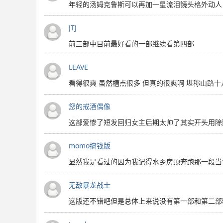
年轻的汤姆克鲁斯可以再加一星流泪镜头格外动人
JTJ
前三部中目前最好看的一部继续看第四部
LEAVE
看得很爽 虽然槽点很多 但真的很爽啊 堪称山路十
您的戒酒偶像
这部爱惨了短发回归女主后期太帅了其实开头用除
momo搞钱版
显然我是看过的因为我记得水乡房顶奔跑那一段当
无敌暴龙战士
这版还不错吧但是总体上来说没有第一部和第二部精