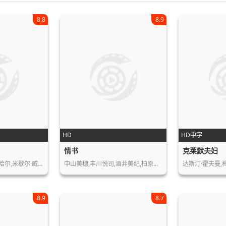
8.8
8.9
HD
HD中字
情书
克莱默夫妇
哈尔,米歇尔·威…
中山美穗,丰川悦司,酒井美纪,柏原崇,…
达斯汀·霍夫曼,
8.9
8.7