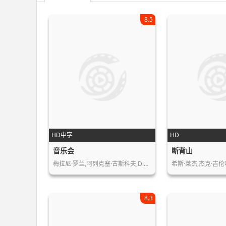
8.5
HD中字
HD
音乐会
断背山
梅拉尼·罗兰,阿列克塞·古斯科夫,Di…
希斯·莱杰,杰克·吉伦
8.3