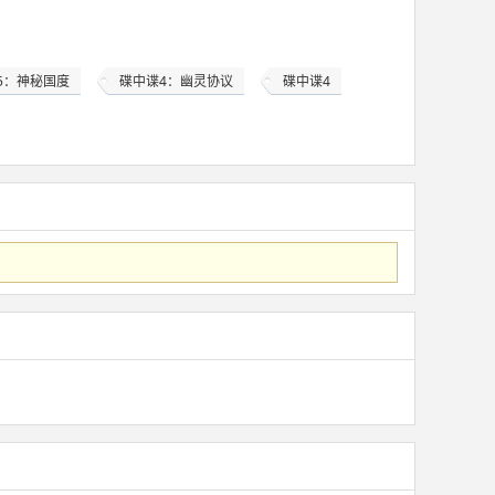
5：神秘国度
碟中谍4：幽灵协议
碟中谍4