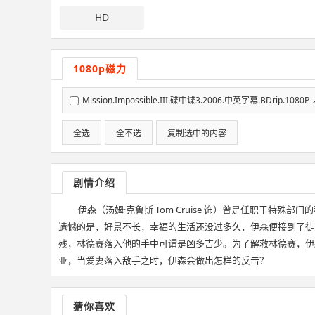
HD
1080p磁力
Mission.Impossible.III.碟中谍3.2006.中英字幕.BDrip.108
全选
全不选
复制选中的内容
剧情介绍
伊森（汤姆·克鲁斯 Tom Cruise 饰）曾是任职于特殊部
遗憾的是，好景不长，幸福的生活还没过多久，伊森便接到了徒弟林德赛（凯丽
残，林德赛落入他的手中可谓是凶多吉少。为了解救林德赛，伊
亚，当爱妻落入敌手之时，伊森会做出怎样的反击？
猜你喜欢