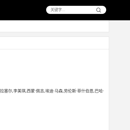
拉塞尔,李美琪,西蒙·佩吉,埃迪·马森,劳伦斯·菲什伯恩,巴哈·