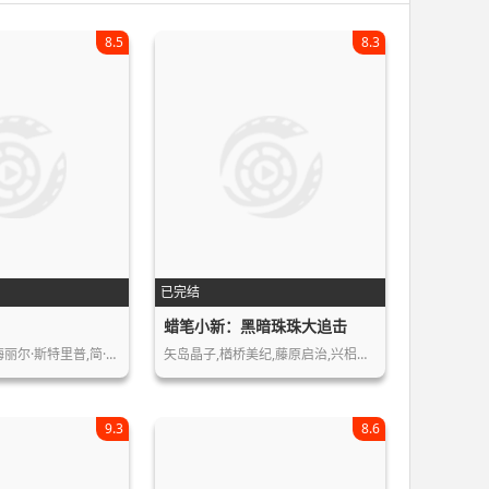
8.5
8.3
已完结
蜡笔小新：黑暗珠珠大追击
梅丽尔·斯特里普,简·…
矢岛晶子,楢桥美纪,藤原启治,兴梠里美…
9.3
8.6