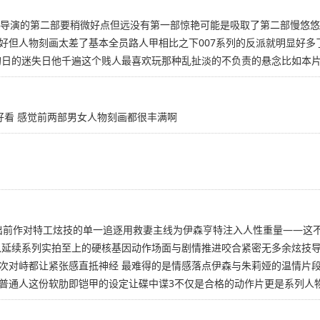
5:24比吴宇森导演的第二部要稍微好点但远没有第一部惊艳可能是吸取了第二
好但人物刻画太差了基本全员路人甲相比之下007系列的反派就明显好多
狗日的迷失日他千遍这个贱人最喜欢玩那种乱扯淡的不负责的悬念比如本片
好看 感觉前两部男女人物刻画都很丰满啊
跳出前作对特工炫技的单一追逐用救妻主线为伊森亨特注入人性重量——这
入延续系列实拍至上的硬核基因动作场面与剧情推进咬合紧密无多余炫技导
次对峙都让紧张感直抵神经 最难得的是情感落点伊森与朱莉娅的温情片
普通人这份软肋即铠甲的设定让碟中谍3不仅是合格的动作片更是系列人