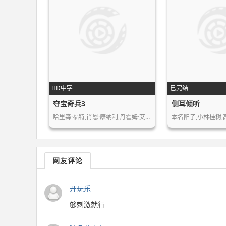
HD中字
已完结
夺宝奇兵3
侧耳倾听
哈里森·福特,肖恩·康纳利,丹霍姆·艾…
网友评论
开玩乐
够刺激就行