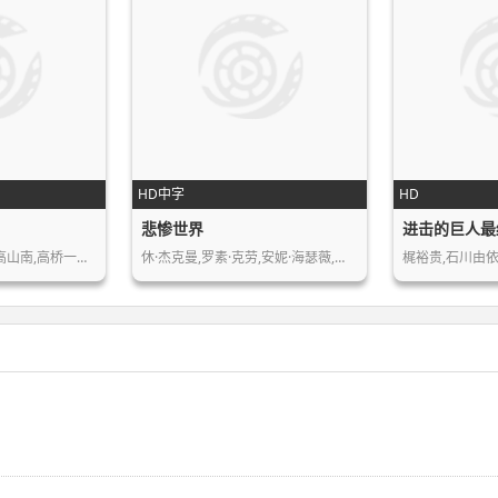
HD中字
HD
悲惨世界
进击的巨人最
本名阳子,小林桂树,高山南,高桥一生,…
休·杰克曼,罗素·克劳,安妮·海瑟薇,…