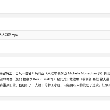
0P-人人影视.mp4
门的秘密特工，自从一位名叫茱莉亚（米歇尔·莫娜汉 Michelle Monagha
·拉塞尔 Keri Russell 饰）被死对头戴维恩（菲利普·塞默·霍夫曼 Phil
森重操旧业，他组织了一支精干的特工小组，向着目标人物发起了进攻。让伊