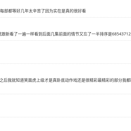
然每部都等好几年太辛苦了因为实在是真的很好看
跟新看了一遍一样看到后面几集前面的情节又忘了一半排序是68543712
之后我就知道笑面虎上级才是真卧底动作戏还是很精彩最精彩的部分我都