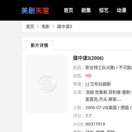
美剧
天堂
首页
剧集
综艺
动漫
首页
电影
碟中谍3
影片详情
碟中谍3(2006)
别名：
职业特工队3(港) / 不可能的任
状态：
HD
导演：
J·J·艾布拉姆斯
主演：
汤姆·克鲁斯,菲利普·塞默·
索莫克,杰夫·蔡斯,…
上映：
2006-07-20(美国 / 德国 /
评分：
7.7
imdb:
tt0317919