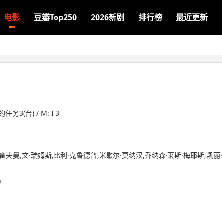
电影
豆瓣Top250
2026新剧
排行榜
最近更新
务3(台) / M: I 3
霍夫曼,文·瑞姆斯,比利·克鲁德普,米歇尔·莫纳汉,乔纳森·莱斯·梅耶斯,凯丽·
)