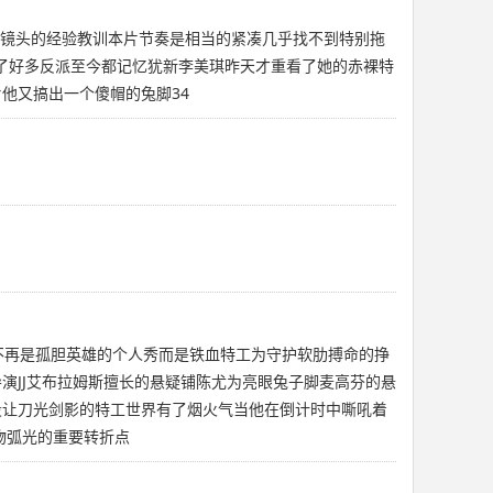
部慢悠悠镜头的经验教训本片节奏是相当的紧凑几乎找不到特别拖
了好多反派至今都记忆犹新李美琪昨天才重看了她的赤裸特
他又搞出一个傻帽的兔脚34
不再是孤胆英雄的个人秀而是铁血特工为守护软肋搏命的挣
演JJ艾布拉姆斯擅长的悬疑铺陈尤为亮眼兔子脚麦高芬的悬
段让刀光剑影的特工世界有了烟火气当他在倒计时中嘶吼着
物弧光的重要转折点