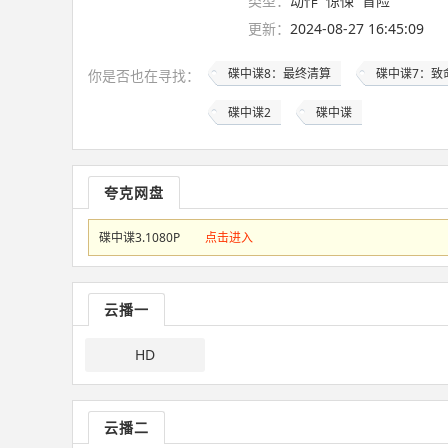
类型：
动作
惊悚
冒险
更新：
2024-08-27 16:45:09
碟中谍8：最终清算
碟中谍7：致
你是否也在
寻找
：
碟中谍2
碟中谍
夸克网盘
碟中谍3.1080P
点击进入
云播一
HD
云播二