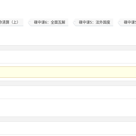
命清算（上）
碟中谍6：全面瓦解
碟中谍5：法外国度
碟中谍