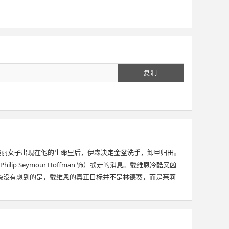
复制
n 饰）的美丽女子出现在他的生命里后，伊森决定金盆洗手，卸甲归田。
ip Seymour Hoffman 饰）掳走的消息。戴维恩冷酷又凶
森没有想到的是，戴维恩的真正目标并不是林德赛，而是茱莉