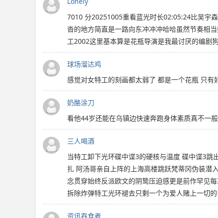
Lonely
7010 分20251005重看蓝光时长02:0
沓的地方简直是一路向东冲冲冲哈哈虽然节奏相当
工2002这里基本算是花瓶导演是我最讨厌的编剧
球场溜达鸡
感觉对女特工的刻画都太弱了 都是一个花瓶 只有
奶酪涂刀
看他44岁还能在乌镇边快速奔跑身体素质真不一般
三人喝酒
当特工卸下光环碟中谍3的硬核与温度 碟中谍3
扎 阿汤哥亲自上阵的上海高楼跳跃梵蒂冈伪装潜
念贯穿始终反派欧文的阴鸷压迫感更是前作罕见每
拆除炸弹特工光环褪去只剩一个为爱人赌上一切的
资讯吞食者