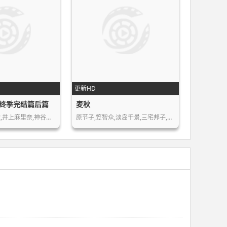
更新HD
终季完结篇后篇
麦秋
梶裕贵,石川由依,井上麻里奈,神谷浩史…
原节子,笠智众,淡岛千景,三宅邦子,菅井…