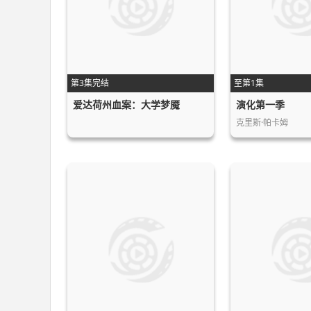
第3集完结
至第1集
爱达荷州血案：大学梦魇
演化第一季
克里斯·帕卡姆