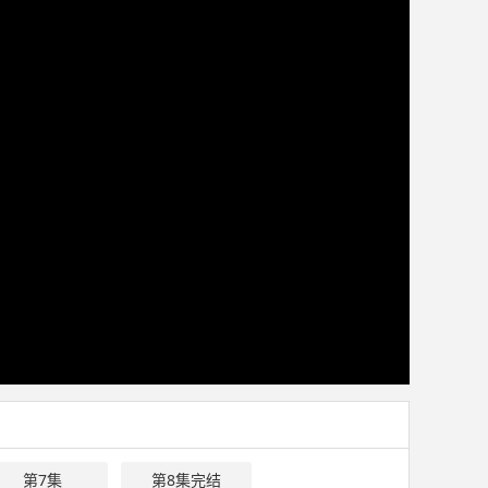
第7集
第8集完结