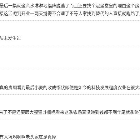
最后一集就这么水淋淋地临阵脱逃了而且还要找个冠冕堂皇的理由这个房
接这活呢到开业一两天觉得不合适了不等人家找到替代的人直接就跑路了
从未发生过
真的贵啊看到最后小麦的收成惨状即便是如今的科技发展程度农业在很大
不别回来了不是还要跟大猩猩斗嘴呢看来这季农场真没赚到钱都不到年尾就季
有人坑啊啊啊老头家底是真厚