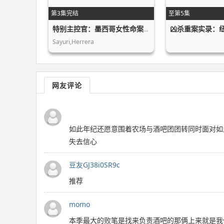
第3集完结
至第5集
凶杀重案实录：
特别主控官：墨西哥女性命案守护者
Sayuri,Herrera
网友评论
如此年纪还愿意围着农场与酒吧团团转同时面对如此
失去信心
豆友GJ38i0SR9c
推荐
momo
本季最大的败笔是找来负责酒吧的那俩上来就是我