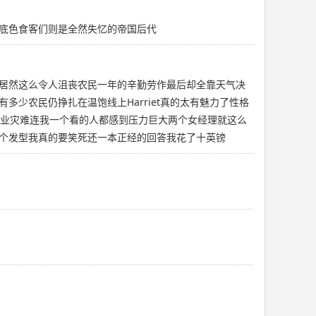
底色食客们则是全然失忆的帝国后代
居然这么令人沮丧农民一年的辛勤劳作最后却全靠天气决
少农民仍挣扎在温饱线上Harriet真的太有魅力了性格
开业灾难连我一个看的人都感到压力巨大两个女经理就这么
个发型我真的要笑死还一本正经的回答我花了十英镑