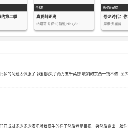
全8期
第4集完结
纽约第二季
真爱龄距离
恐龙时代：你
纳塔莉·乔伊·约翰逊,Nick,Viall
摩根·弗里曼
多的问题太佩服了-我们损失了两万五千英镑 收割的东西一钱不值 -至少
们开成过多少多少酒吧听着很牛的样子然后老是相视一笑然后露出一脸你