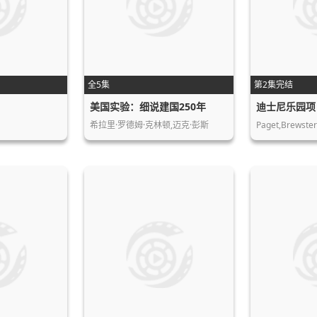
全5集
第2集完结
美国实验：细说建国250年
迪士尼乐园项
希拉里·罗德姆·克林顿,迈克·彭斯
Paget,Brewste