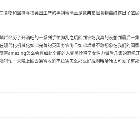
口食物和坚持寻找英国生产的黑胡椒简直是数典忘祖食物最终露出了殖民
灿烂经历了开酒吧的一系列手忙脚乱之后回到农场我真的没想到最后一集
现代化机械化如此完善的英国务农尚且如此艰难不敢想象在我们的国家有多
简直amazing怎么会有如此全能的人完美诠释了女性力量后几集的酒吧
酒吧忙一天晚上回去通宵收割杰拉德怎么那么好玩啊哈哈哈太可爱了剪那