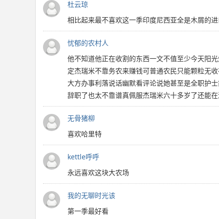
杜云琼
相比起来最不喜欢这一季印度尼西亚全是木屑的进
忧郁的农村人
他不知道他正在收割的东西一文不值至少今天阳光
定杰瑞米不靠务农来赚钱可普通农民只能颗粒无收在
大方办事利落说话幽默看评论说她甚至是全职护士
辞职了也太不靠谱真佩服杰瑞米六十多岁了还能在
无骨猪柳
喜欢哈里特
kettle呼呼
永远喜欢这块大农场
我的无聊时光该
第一季最好看