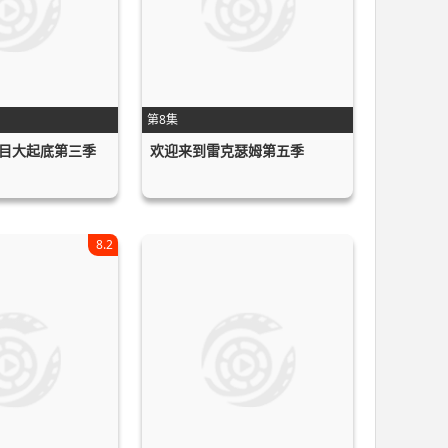
第8集
目大起底第三季
欢迎来到雷克瑟姆第五季
r
8.2