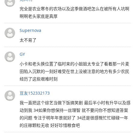
完全是农业寒冬的农场以及这季做酒吧怎么在被所有人坑啊
啊啊老头家底是真厚
Supernova
太不易了
GY
小卡和老头换位置了临时来的小姐姐太专业了看着那一片麦
田陷入沉默的一刻好难受在世上没被注意的地方有多少农民
经历了这些艰难时刻
豆友152332173
我一直把这个综艺当做下饭搞笑剧 最后半小时有升华以及感
动到我 34如果你想保持一丝理智 就不要问你不想知道答案
的问题 专注于明年年景就好了 34还是很感慨忙忙碌碌一年
的庄稼颗粒无收 好好珍惜粮食吧