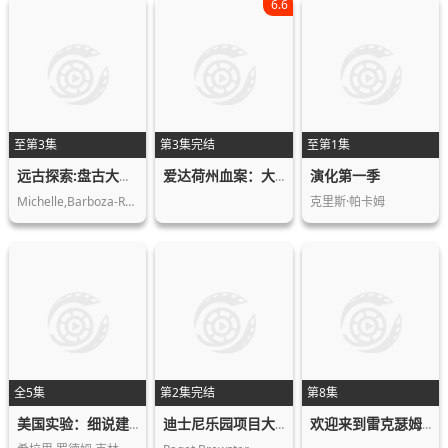
6.6
至第3集
第3集完结
至第1集
演化第一季
远古探索:盘古大陆的生与死
爱达荷州血案：大学梦魇
Michelle,Barboza-Ramirez,Blake,de,Pa…
克里斯·帕卡姆
全5集
第2集完结
第8集
美国实验：细说建国250年
迪士尼乐园项目大起底第三季
欢迎来到雷克瑟姆第五季