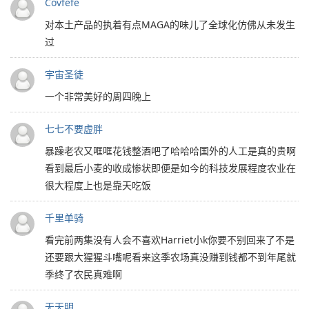
Covfefe
对本土产品的执着有点MAGA的味儿了全球化仿佛从未发生
过
宇宙圣徒
一个非常美好的周四晚上
七七不要虚胖
暴躁老农又哐哐花钱整酒吧了哈哈哈国外的人工是真的贵啊
看到最后小麦的收成惨状即便是如今的科技发展程度农业在
很大程度上也是靠天吃饭
千里单骑
看完前两集没有人会不喜欢Harriet小k你要不别回来了不是
还要跟大猩猩斗嘴呢看来这季农场真没赚到钱都不到年尾就
季终了农民真难啊
无天明