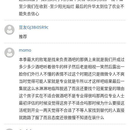
至少我们在收割 -至少阳光灿烂 最后的升华太到位了农业不
能失去信心
豆友GJ38i0SR9c
推荐
momo
本季最大的败笔是找来负责酒吧的那俩上来就是我们开成过
多少多少酒吧听着很牛的样子然后老是相视一笑然后露出一
脸你们外行人不懂的表情不过这个时期还只是微微令人不爽
当时觉得可能人家就是专业就是牛所以才这样吧结果最后一
集就这么水淋淋地临阵脱逃了而且还要找个冠冕堂皇的理由
这个房子实在不适合做酒吧不是专业得很吗那两位专业人士
最初评估的时候没觉得这房子不适合吗那时候为什么要接这
活呢到开业一两天觉得不合适了不等人家找到替代的人直接
就跑路了服了而且态度还很傲慢不知道在装什么