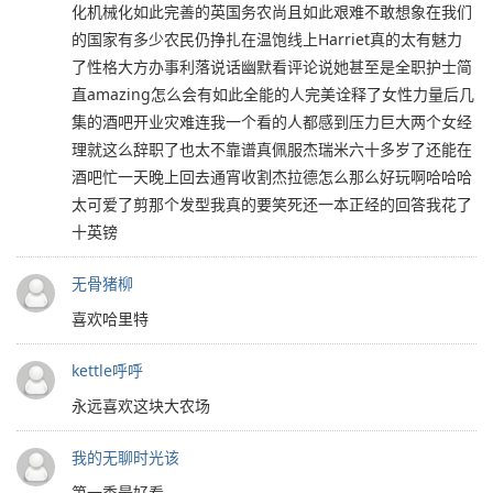
化机械化如此完善的英国务农尚且如此艰难不敢想象在我们
的国家有多少农民仍挣扎在温饱线上Harriet真的太有魅力
了性格大方办事利落说话幽默看评论说她甚至是全职护士简
直amazing怎么会有如此全能的人完美诠释了女性力量后几
集的酒吧开业灾难连我一个看的人都感到压力巨大两个女经
理就这么辞职了也太不靠谱真佩服杰瑞米六十多岁了还能在
酒吧忙一天晚上回去通宵收割杰拉德怎么那么好玩啊哈哈哈
太可爱了剪那个发型我真的要笑死还一本正经的回答我花了
十英镑
无骨猪柳
喜欢哈里特
kettle呼呼
永远喜欢这块大农场
我的无聊时光该
第一季最好看