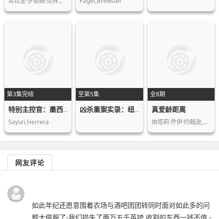
希拉里·罗德姆·克林顿,迈克·彭斯
Paget,Brewster
第3集完结
至第5集
全8期
真爱龄距离
特别主控官：墨西哥女性命案守护者
凶杀重案实录：纽约第二季
Sayuri,Herrera
纳塔莉·乔伊·约翰逊,Nick,Viall
网友评论
如此年纪还愿意围着农场与酒吧团团转同时面对如此多的问
题太佩服了-我们损失了两万五千英镑 收割的东西一钱不值 -