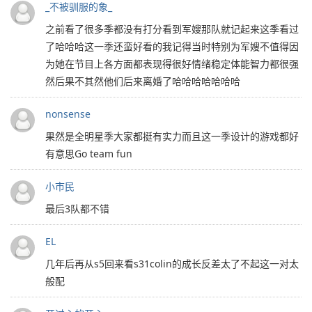
_不被驯服的象_
之前看了很多季都没有打分看到军嫂那队就记起来这季看过
了哈哈哈这一季还蛮好看的我记得当时特别为军嫂不值得因
为她在节目上各方面都表现得很好情绪稳定体能智力都很强
然后果不其然他们后来离婚了哈哈哈哈哈哈哈
nonsense
果然是全明星季大家都挺有实力而且这一季设计的游戏都好
有意思Go team fun
小市民
最后3队都不错
EL
几年后再从s5回来看s31colin的成长反差太了不起这一对太
般配