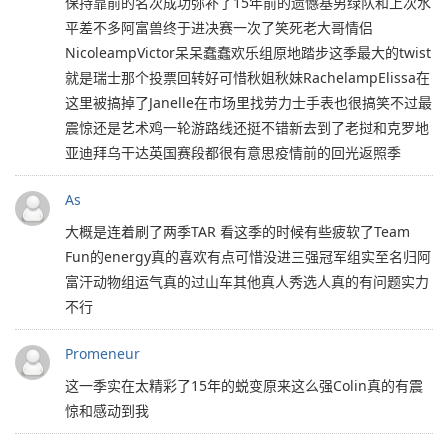
保持靠前的名次成功弥补了15年前的遗憾基男绿队和上次水
平差不多阿富兽终于进决赛一次了笑死老大哥情侣
NicoleampVictor呆呆蠢蠢欢乐组原地踏步这季最大的twist
就是瑞士那个投票回转好可惜秋姐秋妹RachelampElissa在
这里被搞掉了Janelle在市场里找劳力士手表也很搞笑不过最
震惊还是艺术鸡一轮游路线还挺不错新去到了老挝和克罗地
亚迪拜乌干达英国赛段都很有意思疫情前的回光返照季
As
大概是连着刷了两季TAR 看这季的时候有些疲软了Team
Fun的energy真的喜欢有点可惜没进三强冠军组实至名归阿
富汗动物组运气真的过山车其他真人秀选人真的有问题实力
不行
Promeneur
这一季实在太精彩了15年的蜕变原来这么强Colin真的有震
惊和感动到我