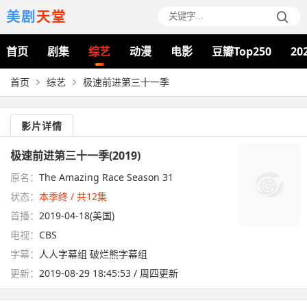
美剧
天堂
首页
剧集
综艺
动漫
电影
豆瓣Top250
20
首页
综艺
极速前进第三十一季
影片详情
极速前进第三十一季(2019)
原名：
The Amazing Race Season 31
状态：
本季终 / 共12集
首播：
2019-04-18(美国)
电视：
CBS
字幕：
人人字幕组 破烂熊字幕组
更新：
2019-08-29 18:45:53 / 周四更新