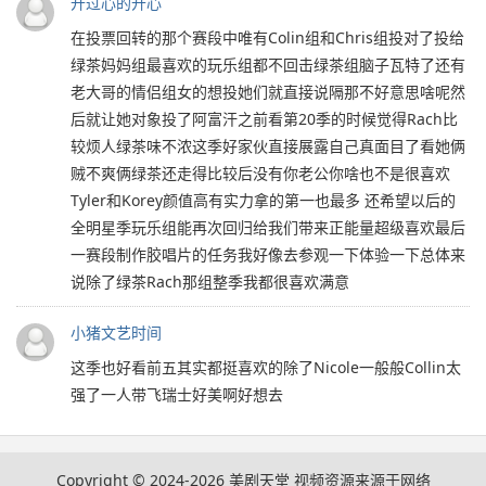
开过心的开心
在投票回转的那个赛段中唯有Colin组和Chris组投对了投给
绿茶妈妈组最喜欢的玩乐组都不回击绿茶组脑子瓦特了还有
老大哥的情侣组女的想投她们就直接说隔那不好意思啥呢然
后就让她对象投了阿富汗之前看第20季的时候觉得Rach比
较烦人绿茶味不浓这季好家伙直接展露自己真面目了看她俩
贼不爽俩绿茶还走得比较后没有你老公你啥也不是很喜欢
Tyler和Korey颜值高有实力拿的第一也最多 还希望以后的
全明星季玩乐组能再次回归给我们带来正能量超级喜欢最后
一赛段制作胶唱片的任务我好像去参观一下体验一下总体来
说除了绿茶Rach那组整季我都很喜欢满意
小猪文艺时间
这季也好看前五其实都挺喜欢的除了Nicole一般般Collin太
强了一人带飞瑞士好美啊好想去
Copyright © 2024-2026
美剧天堂
视频资源来源于网络