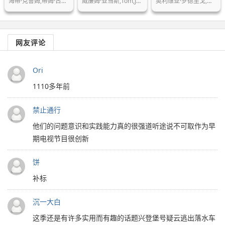
海蒂·克鲁姆,蒂姆·古恩,尼娜·加西亚
威廉姆·亚当斯,Tom,Jones,凯莉·米洛…
奥利维亚·罗德里戈,约书亚·巴塞特,马…
网友评论
Ori
1110多年前
禁止通行
他们的问题意识和实践能力真的很强道听途说不可取作为早
期电视节目很创新
饼
补标
沉一大白
这季还是有许多实用而有趣的话题兴登堡号疑云逃出落水车