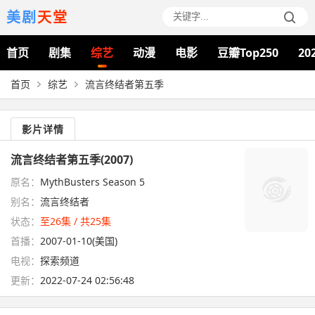
美剧
天堂
首页
剧集
综艺
动漫
电影
豆瓣Top250
20
首页
综艺
流言终结者第五季
影片详情
流言终结者第五季(2007)
原名：
MythBusters Season 5
别名：
流言终结者
状态：
至26集 / 共25集
首播：
2007-01-10(美国)
电视：
探索频道
更新：
2022-07-24 02:56:48