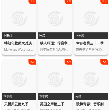
7.9
7.9
8.9
14集全
完结
本季终
幸存者第三十一季
特效化妆师大对决第九季
铁人料理：传奇争霸战第一季
McKenzie,Westmore,Kodi,Baker,Aaron,G…
阿尔顿·布朗,安德鲁·齐默恩,克莉丝汀…
杰夫·普罗斯特,特里·迪茨,Stephen…
8.0
6.9
7.4
本季终
本季终
完结
天桥风云第九季
英国之声第三季
歌舞青春：音乐剧集第一季