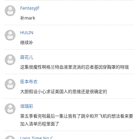
FantasyJF
补mark
HULIN
继续补
腐花儿
这集很魔性啊格兰特血液里流淌的忍者基因穿胸罩的特瑞
臣本布衣
大胆假设小心求证美国人的思维还是很确定的
俎瑞彩
第五季看完啦最后一集让我有了跳伞和开飞机的想法看来要
加入清单历程里面了
Long Time No C