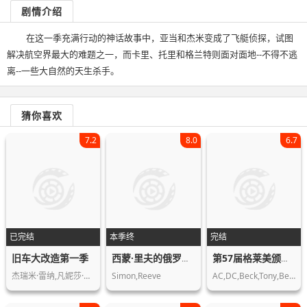
剧情介绍
在这一季充满行动的神话故事中，亚当和杰米变成了飞艇侦探，试图
解决航空界最大的难题之一，而卡里、托里和格兰特则面对面地--不得不逃
离--一些大自然的天生杀手。
猜你喜欢
7.2
8.0
6.7
已完结
本季终
完结
旧车大改造第一季
西蒙·里夫的俄罗斯之旅第一季
第57届格莱美颁奖典礼
杰瑞米·雷纳,凡妮莎·哈金斯,安东尼·…
Simon,Reeve
AC,DC,Beck,Tony,Bennett,Mary,J.,Blig…