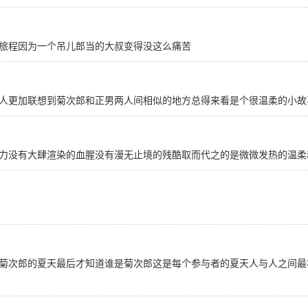
旅程因为一个吊儿郎当的大叔变得没这么痛苦
人更加联想到菊次郎和正男两人间相似的地方总得来看是个很温柔的小故
力没有大肆渲染的血腥没有漫无止境的残酷取而代之的是微微发热的温柔
菊次郎的夏天最后才知道谁是菊次郎这是每个参与者的夏天人与人之间最