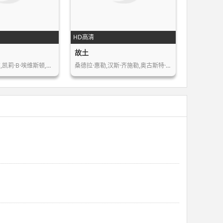
HD高清
故土
凯莉·B·埃维斯顿,…
桑德拉·惠勒,汉斯·齐施勒,奥古斯特·…