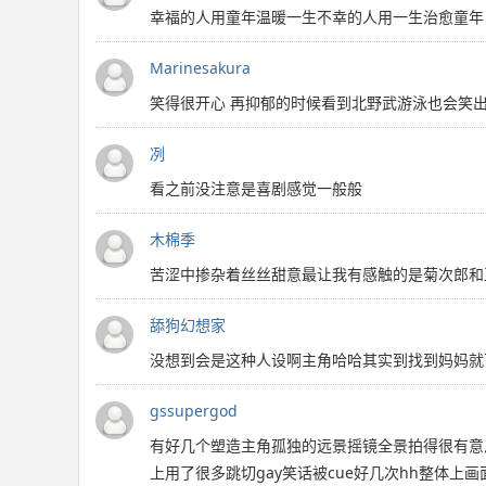
幸福的人用童年温暖一生不幸的人用一生治愈童年
Marinesakura
笑得很开心 再抑郁的时候看到北野武游泳也会笑
冽
看之前没注意是喜剧感觉一般般
木棉季
苦涩中掺杂着丝丝甜意最让我有感触的是菊次郎和
舔狗幻想家
没想到会是这种人设啊主角哈哈其实到找到妈妈就
gssupergod
有好几个塑造主角孤独的远景摇镜全景拍得很有意
上用了很多跳切gay笑话被cue好几次hh整体