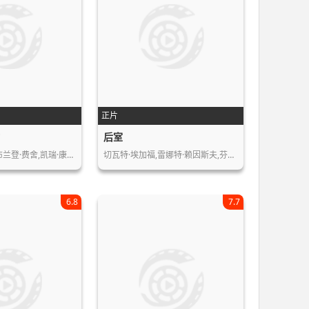
正片
时
后室
布兰登·费舍,凯瑞·康…
切瓦特·埃加福,雷娜特·赖因斯夫,芬恩…
6.8
7.7