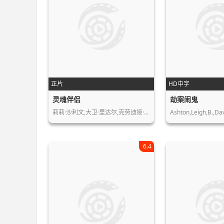
正片
HD中字
灵魂伴侣
劫案闹鬼
莉莉·沙利文,大卫·里达尔,克劳迪娅·…
6.4