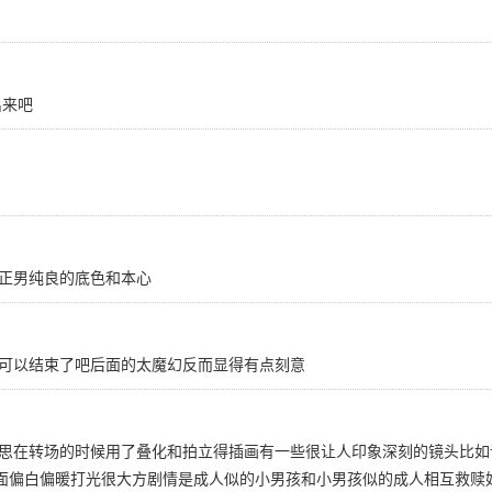
出来吧
正男纯良的底色和本心
可以结束了吧后面的太魔幻反而显得有点刻意
思在转场的时候用了叠化和拍立得插画有一些很让人印象深刻的镜头比如说
上画面偏白偏暖打光很大方剧情是成人似的小男孩和小男孩似的成人相互救赎