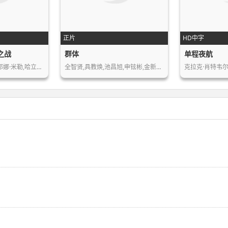
正片
HD中字
之战
群体
单程夜航
约翰·卡拉辛斯基,西耶娜·米勒,哈立德…
全智贤,具教焕,池昌旭,申铉彬,金新绿,…
克拉克·肖特韦尔,