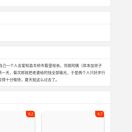
自己一个人去爱知县丰桥市看望母亲。邻居阿姨（岸本加世子
第一天，菊次郎就把老婆给的钱全部输光，于是两个人只好步行
过得十分愉快，夏天就这么过去了。
8.2
6.7