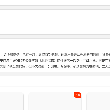
），如今和奶奶生活在一起，暑假特别无聊。他拿出母亲从外地寄回的信，准备
安排游手好闲的老公菊次郎（北野武饰）陪伴正男一起踏上寻母之途。可是在
男到了他母亲的家，但小男孩却十分沮丧。归途中，菊次郎努力安慰他，二人
6.8