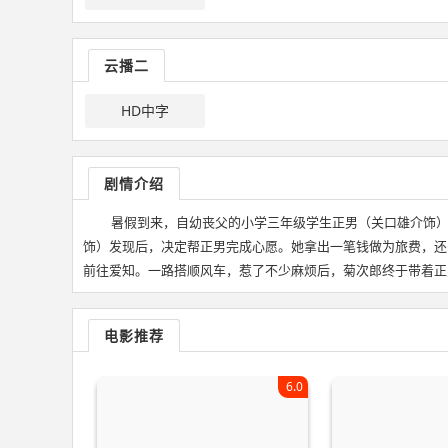
云播二
HD中字
剧情介绍
暑假到来，自幼丧父的小学三年级学生正男（关口雄介饰
饰）发现后，决定帮正男完成心愿。她拿出一笔钱做为旅费，还
前往爱知。一路搭顺风车，惹了不少麻烦后，菊次郎终于带着正
电影推荐
6.0