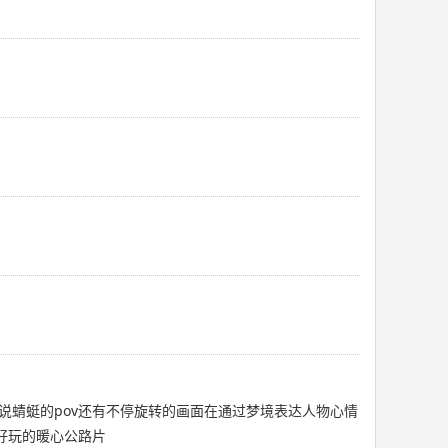
蜻蜓的pov还有不停旋转的画面在通过梦境表达人物心情
好玩的暖心公路片