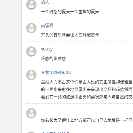
旅人
一个残忍的夏天一个童趣的夏天
雨霜雾
开头的音乐就会让人回想起童年
suuzy
冷静的幽默感
豆友fU2MDutLLI
虽然人心不古这个词是古人说的其正确性却保留至
的一面愈来愈多地显露出来呈现出变坏的趋势然而
看到在一路的旅途中正男和菊次郎与人与自然的交
你若长大了便什么地方都可以自己去地址是一样但