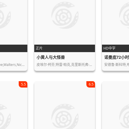
正片
HD中字
小黄人与大怪兽
诺曼底72小
Ashton,Leigh,B.,Dave,Walters,Nick,Mc…
皮埃尔·柯芬,特雷·帕克,克里斯托弗·…
安德鲁·斯科特,
5.5
6.5