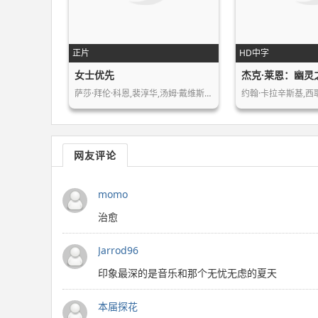
正片
HD中字
女士优先
杰克·莱恩：幽灵
萨莎·拜伦·科恩,裴淳华,汤姆·戴维斯…
网友评论
momo
治愈
Jarrod96
印象最深的是音乐和那个无忧无虑的夏天
本届探花