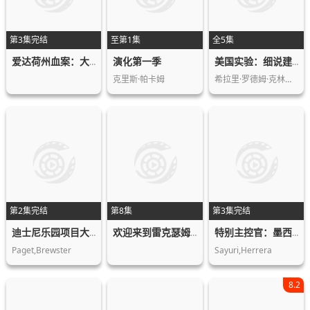
第3集完结
至第1集
全5集
演化第一季
爱达荷州血案：大学梦魇
美国实验：细说建国250年
克里斯·帕卡姆
希拉里·罗德姆·克林顿,迈克·彭斯
第2集完结
第8集
第3集完结
迪士尼乐园项目大起底第三季
欢迎来到雷克瑟姆第五季
特别主控官：墨西哥女性命案守护者
Paget,Brewster
Sayuri,Herrera
8.2