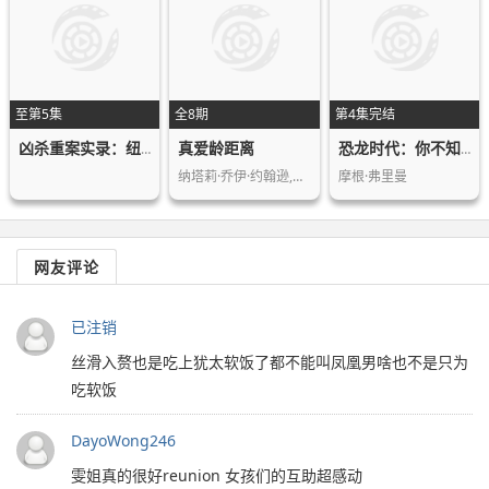
至第5集
全8期
第4集完结
真爱龄距离
凶杀重案实录：纽约第二季
恐龙时代：你不知道的故事
纳塔莉·乔伊·约翰逊,Nick,Viall
摩根·弗里曼
网友评论
已注销
丝滑入赘也是吃上犹太软饭了都不能叫凤凰男啥也不是只为
吃软饭
DayoWong246
雯姐真的很好reunion 女孩们的互助超感动