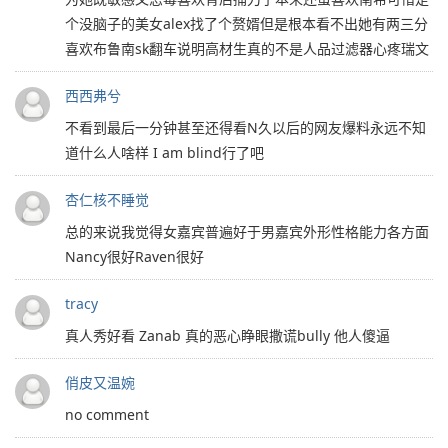
个没脑子的美女alex找了个赘婿但是根本看不出她有两三分
喜欢布鲁南sk翻车说明高材生真的不是人品过滤器心疼瑞文
西西弗兮
不看到最后一分钟甚至还得看N久以后的网友爆料永远不知
道什么人啥样 I am blind行了吧
杏仁核不睡觉
总的来说我觉得女嘉宾普遍好于男嘉宾外形性格能力各方面
Nancy很好Raven很好
tracy
真人秀好看 Zanab 真的恶心睁眼撒谎bully 他人傻逼
俏皮又温婉
no comment