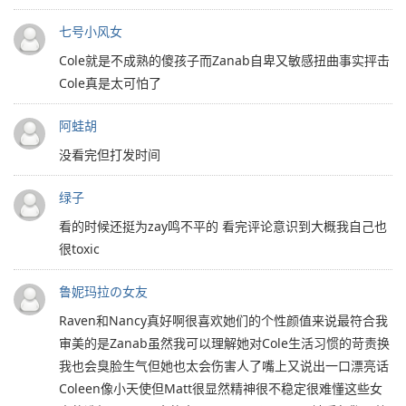
七号小风女
Cole就是不成熟的傻孩子而Zanab自卑又敏感扭曲事实抨击
Cole真是太可怕了
阿蛙胡
没看完但打发时间
绿子
看的时候还挺为zay鸣不平的 看完评论意识到大概我自己也
很toxic
鲁妮玛拉の女友
Raven和Nancy真好啊很喜欢她们的个性颜值来说最符合我
审美的是Zanab虽然我可以理解她对Cole生活习惯的苛责换
我也会臭脸生气但她也太会伤害人了嘴上又说出一口漂亮话
Coleen像小天使但Matt很显然精神很不稳定很难懂这些女