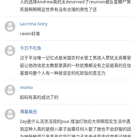
人的选择Andrew真的太deserved了reunion被反复鞭尸笑
死我啊啊啊这世界有没有合理的男性了还
Lacrima Ivory
raven好美
今日不吃鱼
过于平淡唯一记忆点是米国农村水管工男孩入赘犹太高奢家
庭让他改信犹太教那里真的一秒犹豫都没有之前是真的在信
基督吗整个人有一种很坚定的吃软饭的意志力
momo
起码有真的成功了的
薄暮桑田
Zay是什么活灵活现的pua 煤油灯效应大师啊现实生活中遇
到这种人真的是倒八辈子血霉任何人娶了她也不会舒服的因
为她既敏感又恶毒喜欢背后捅刀子本来还蛮喜欢南希可惜是