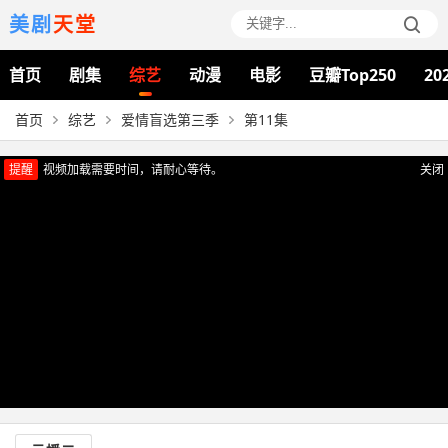
美剧
天堂
首页
剧集
综艺
动漫
电影
豆瓣Top250
20
首页
综艺
爱情盲选第三季
第11集
提醒
视频加载需要时间，请耐心等待。
关闭
正在播放：爱情盲选第三季（第11集）