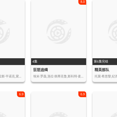
8.0
4集
第6集完结
狂怒追缉
精英部队
霍华德·查尔斯,尼古拉斯·平诺克,黛博…
埃米·罗森,洛拉·佩蒂克鲁,斯科特·麦…
托莫·希思黎,纪
6.9
6.9