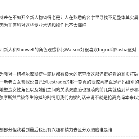
味差在不如开全新人物省得老是让人在熟悉的名字里寻找不足整体其实属
因为非医科对这些专业术语和操作也不太懂吧
Shinwell的角色观感都比Watson好很喜欢Ingrid和Sasha这对
为我对一切福尔摩斯衍生题材都有极大的宽容度这部还挺好看的其实打破角
新老白女警探说自己是Lestrade的那一刻真的很惊喜简直是妈妈级
地塑造女性角色以及她们之间的关系双胞胎也挺萌的前几集就磕到萨沙和
福尔摩斯然后被华生除掉的剧情用我们内娱的话来说不就是抢高光吗本来
创部分但我看到最后也没有兴趣和精力去区分双胞胎谁是谁