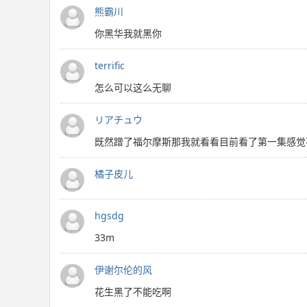
熊霸川
你黑华我就黑你
terrific
怎么可以这么无聊
リアチュウ
既然蹭了福尔摩斯那我就看看目前看了第一集感觉
橘子皮儿
hgsdg
33m
伊谢尔伦的风
花生黑了不能吃啊