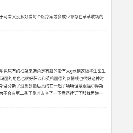
于可看又没多好看每个医疗案或多或少都存在草草收场的
色原有的框架来选角是有趣的没有太get到这版华生医生
别的玛丽的角色也很好萨沙和英格丽德的友情线也很好这种时
斯蒂芬斯了没想到最后真的在一起了嘻嘻但是跟福尔摩斯
以为不会有第二季了刚才去查了一下竟然续订了那就再蹲一