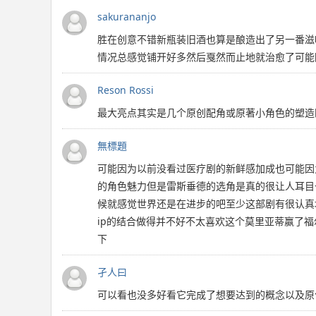
sakurananjo
胜在创意不错新瓶装旧酒也算是酿造出了另一番滋
情况总感觉铺开好多然后戛然而止地就治愈了可能
Reson Rossi
最大亮点其实是几个原创配角或原著小角色的塑造四新人和
無標題
可能因为以前没看过医疗剧的新鲜感加成也可能因
的角色魅力但是雷斯垂德的选角是真的很让人耳目一
候就感觉世界还是在进步的吧至少这部剧有很认真
ip的结合做得并不好不太喜欢这个莫里亚蒂赢了
下
孑人曰
可以看也没多好看它完成了想要达到的概念以及原