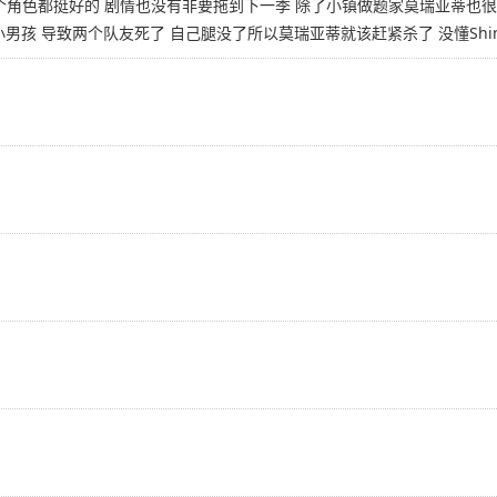
个角色都挺好的 剧情也没有非要拖到下一季 除了小镇做题家莫瑞亚蒂也很
孩 导致两个队友死了 自己腿没了所以莫瑞亚蒂就该赶紧杀了 没懂Shinw