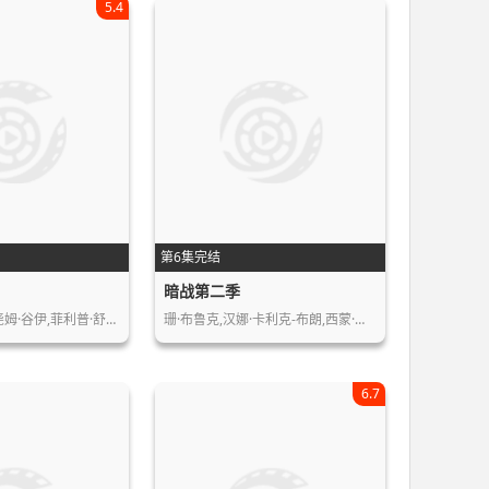
5.4
第6集完结
暗战第二季
尧姆·谷伊,菲利普·舒…
珊·布鲁克,汉娜·卡利克-布朗,西蒙·…
6.7