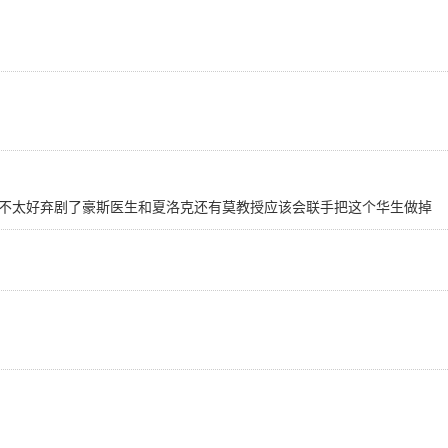
不太好弃剧了豪斯医生和夏洛克还有莫教授应该会联手把这个华生做掉