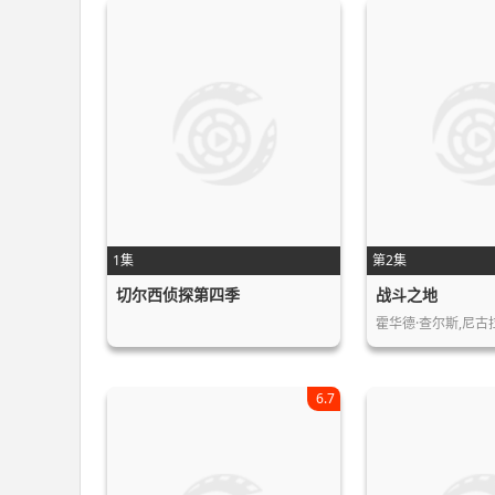
1集
第2集
切尔西侦探第四季
战斗之地
6.7