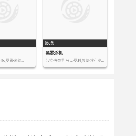
第6集
黑雾杀机
,Jeffs,罗恩·米德…
劳拉·唐奈里,马克·罗利,埃蒙·埃利奥…