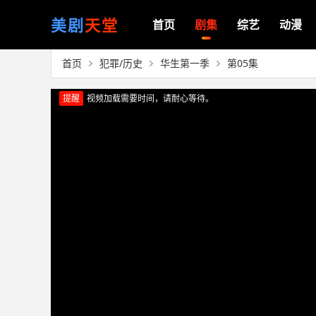
美剧
天堂
首页
剧集
综艺
动漫
首页
犯罪/历史
华生第一季
第05集
提醒
视频加载需要时间，请耐心等待。
正在播放：华生第一季（第05集）