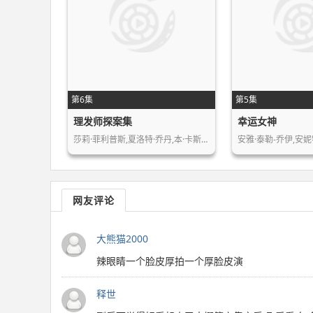
第6集
第5集
理发师探案集
幸运女神
莎莉·菲利普斯,夏洛特·乔丹,本·卡斯…
安雅·泰勒-乔伊,安妮
网友评论
大熊猫2000
辣眼睛一个脸皮厚拍一个厚脸皮演
释世