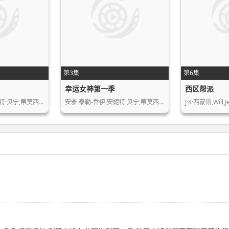
第3集
第6集
幸运女神第一季
西区帮派
特·贝宁,蒂莫西…
安雅·泰勒-乔伊,安妮特·贝宁,蒂莫西…
J·K·西蒙斯,Will