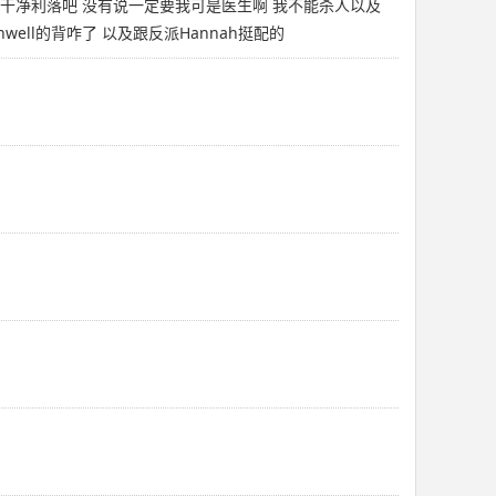
干净利落吧 没有说一定要我可是医生啊 我不能杀人以及
ell的背咋了 以及跟反派Hannah挺配的