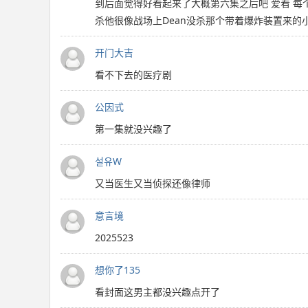
到后面觉得好看起来了大概第六集之后吧 爱看 每
杀他很像战场上Dean没杀那个带着爆炸装置来的小男
开门大吉
看不下去的医疗剧
公因式
第一集就没兴趣了
설유W
又当医生又当侦探还像律师
意言境
2025523
想你了135
看封面这男主都没兴趣点开了