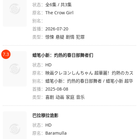
状态：
全6集 / 共3集
原名：
The Crow Girl
别名：
首播：
2026-07-20
类型：
惊悚
悬疑
剧情
犯罪
7.3
蜡笔小新：灼热的春日部舞者们
状态：
HD
原名：
映画クレヨンしんちゃん 超華麗！灼熱のカス
别名：
カベダンサーズ
蜡笔小新：灼热的春日部舞者 / 蜡笔小新 超华
首播：
丽！灼热的春日部舞者 / 电影蜡笔小新：超华
2025-08-08
类型：
丽！灼热的春日部舞者们(台) / 蜡笔小新剧场
喜剧
动画
家庭
音乐
版：超华丽！灼热的春日部舞者(港) / Crayon S
hin-chan the Movie: Super Hot! The Spicy K
巴拉穆拉诡影
asukabe Dancers
状态：
HD
原名：
Baramulla