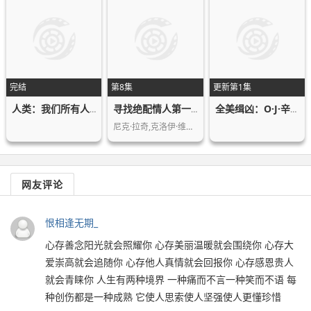
完结
第8集
更新第1集
人类：我们所有人的故事
寻找绝配情人第一季
全美缉凶：O·J·辛普森第一季
尼克·拉奇,克洛伊·维特奇,弗兰西斯卡…
网友评论
恨相逢无期_
心存善念阳光就会照耀你 心存美丽温暖就会围绕你 心存大
爱崇高就会追随你 心存他人真情就会回报你 心存感恩贵人
就会青睐你 人生有两种境界 一种痛而不言一种笑而不语 每
种创伤都是一种成熟 它使人思索使人坚强使人更懂珍惜