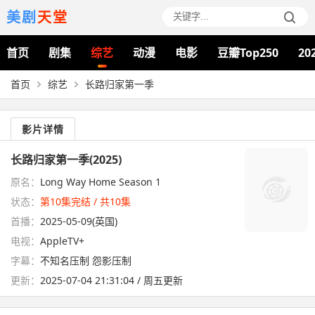
美剧
天堂
首页
剧集
综艺
动漫
电影
豆瓣Top250
20
首页
综艺
长路归家第一季
影片详情
长路归家第一季(2025)
原名：
Long Way Home Season 1
状态：
第10集完结 / 共10集
首播：
2025-05-09(英国)
电视：
AppleTV+
字幕：
不知名压制 怨影压制
更新：
2025-07-04 21:31:04 / 周五更新