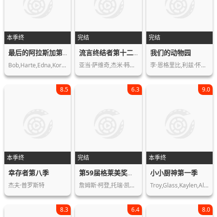
本季终
完结
完结
我们的动物园
最后的阿拉斯加第一季
流言终结者第十二季
Bob,Harte,Edna,Korth,Ray,Lewis
亚当·萨维奇,杰米·韩门,卡莉·拜伦,…
李·恩格里比,利兹·怀特,斯蒂芬·坎贝…
8.5
6.3
9.0
本季终
完结
本季终
幸存者第八季
小小厨神第一季
第59届格莱美奖颁奖典礼
杰夫·普罗斯特
詹姆斯·柯登,托瑞·凯利,Lady,Gag…
Troy,Glass,Kaylen,Alfred,Jewels,Gold
8.3
6.4
8.0