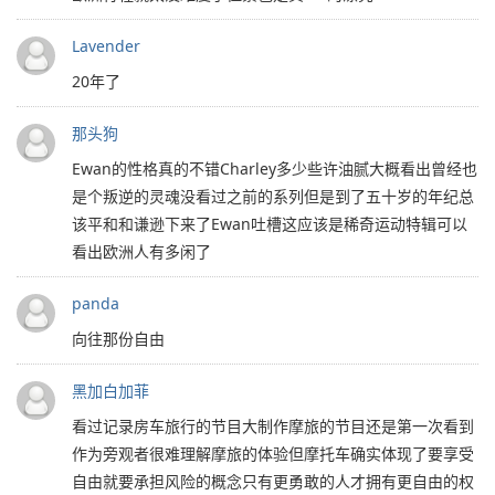
Lavender
20年了
那头狗
Ewan的性格真的不错Charley多少些许油腻大概看出曾经也
是个叛逆的灵魂没看过之前的系列但是到了五十岁的年纪总
该平和和谦逊下来了Ewan吐槽这应该是稀奇运动特辑可以
看出欧洲人有多闲了
panda
向往那份自由
黑加白加菲
看过记录房车旅行的节目大制作摩旅的节目还是第一次看到
作为旁观者很难理解摩旅的体验但摩托车确实体现了要享受
自由就要承担风险的概念只有更勇敢的人才拥有更自由的权