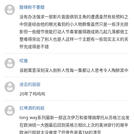
酸辣粉不要醋
没有办法强求一部影片面面俱到主角的遭遇虽然有些预料之
中但是经由他的眼光看到的小人物群像虽然只是一些浮光掠
影但一些细节很能打动人节奏掌握得跟成熟几起几落都很工
整难得突出了别人也是人这样一个主题有一些现实主义的关
怀完成得是不错
哎雅
该剧寓意深刻深入剖析人性每一集都让人思考令人陶醉其中
进击的丽丽
20年了呜呜呜
扛啤酒的蚂蚁
long way系列最新一部这次伊万和查理骑摩托从苏格兰出发
在欧洲绕一大圈最后回到英格兰相比上次的美洲穿行的艰辛
欧洲行程就太没难度了但景色是真TM的漂亮