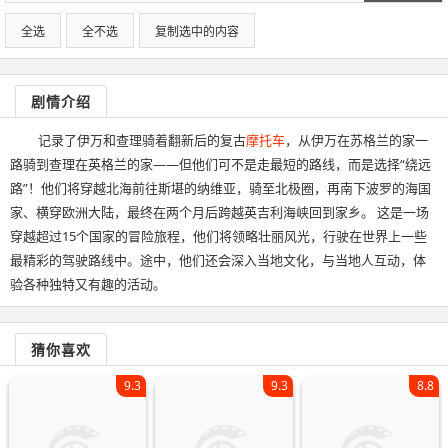
全选
全不选
复制选中的内容
剧情介绍
记录了伊万和查理骑着翻新后的复古
摩托车
，从伊万在苏格兰的家一
路骑到查理在英格兰的家——但他们可不是走最短的路线，而是选择“绕远
路”！他们将穿越北海前往斯堪的纳维亚，骑至北极圈，再南下波罗的海国
家、横穿欧洲大陆，最终在两个月后跨越英吉利海峡回到家乡。 这是一场
穿越超过15个国家的冒险旅程，他们将领略壮丽风光，行驶在世界上一些
最精彩的驾驶路线中。途中，他们还会深入当地文化，与当地人互动，体
验各种独特又有趣的活动。
猜你喜欢
9.3
9.3
8.8