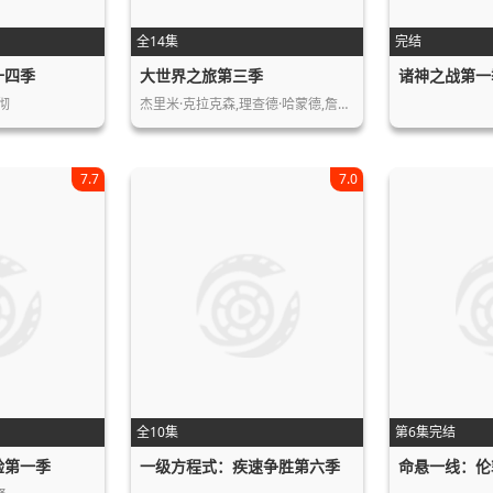
全14集
完结
十四季
大世界之旅第三季
诸神之战第一
彻
杰里米·克拉克森,理查德·哈蒙德,詹姆…
7.7
7.0
全10集
第6集完结
体验第一季
一级方程式：疾速争胜第六季