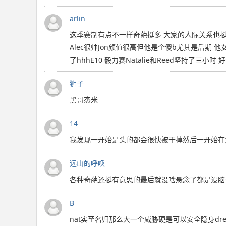
arlin
这季赛制有点不一样奇葩挺多 大家的人际关系也挺有
Alec很帅Jon颜值很高但他是个傻b尤其是后期 他女
了hhhE10 毅力赛Natalie和Reed坚持了三小时 
狮子
黑哥杰米
14
我发现一开始是头的都会很快被干掉然后一开始在角落的
远山的呼唤
各种奇葩还挺有意思的最后就没啥悬念了都是没脑
B
nat实至名归那么大一个威胁硬是可以安全隐身dr