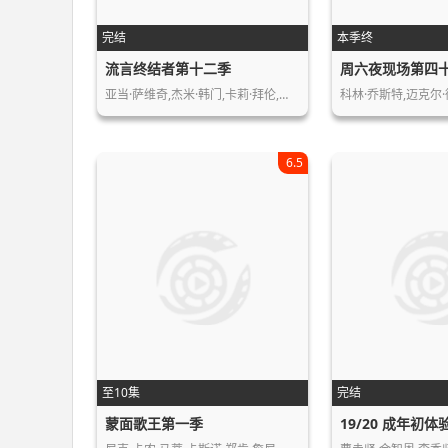
完结
本季终
流言终结者第十二季
周六夜现场第四
亚当·萨维奇,杰米·韩门,卡莉·拜伦,…
科林·乔斯特,迈克尔·
6.5
至10集
完结
蒙面歌王第一季
19/20 成年初