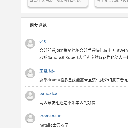
尼克·卡农,马蒂·卡斯诺,郑肯,詹尼·…
曹圭贤,金智恩,李秀
网友评论
610
合并前看Josh策略控场合并后看情侣玩中间派Wen
s7的Sandra和Rupert大后期突然玩花样也
東雙版纳
这季drama很多黑妹能赢带点运气成分吧属于看
pandaloaf
两人亲友组还是不如单人的好看
Promeneur
natalie太喜欢了