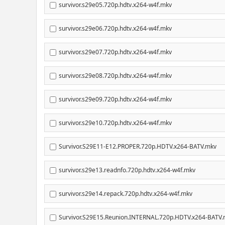
survivor.s29e05.720p.hdtv.x264-w4f.mkv
survivor.s29e06.720p.hdtv.x264-w4f.mkv
survivor.s29e07.720p.hdtv.x264-w4f.mkv
survivor.s29e08.720p.hdtv.x264-w4f.mkv
survivor.s29e09.720p.hdtv.x264-w4f.mkv
survivor.s29e10.720p.hdtv.x264-w4f.mkv
Survivor.S29E11-E12.PROPER.720p.HDTV.x264-BATV.mkv
survivor.s29e13.readnfo.720p.hdtv.x264-w4f.mkv
survivor.s29e14.repack.720p.hdtv.x264-w4f.mkv
Survivor.S29E15.Reunion.INTERNAL.720p.HDTV.x264-BATV