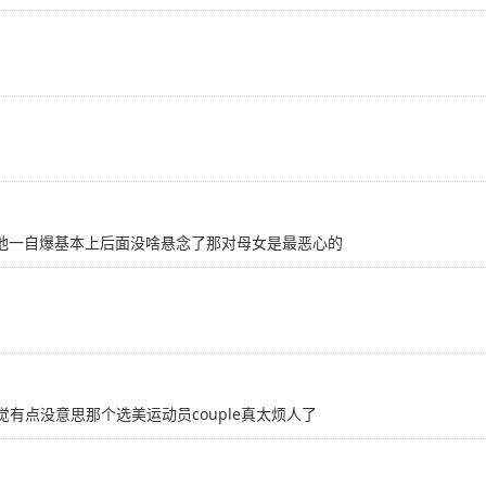
点他一自爆基本上后面没啥悬念了那对母女是最恶心的
定感觉有点没意思那个选美运动员couple真太烦人了