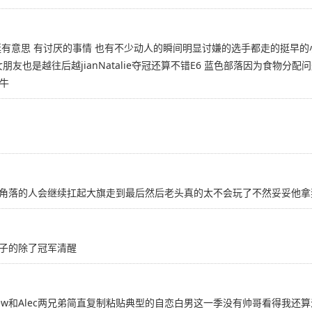
意思 有讨厌的事情 也有不少动人的瞬间明显讨嫌的选手都走的挺早的小老头K
朋友也是越往后越jianNatalie夺冠还算不错E6 蓝色部落因为食物分配问
好牛
人会继续扛起大旗走到最后然后老头真的太不会玩了不然妥妥他拿奖金 2018-
子的除了冠军清醒
ew和Alec两兄弟简直复制粘贴典型的自恋白男这一季没有帅哥看得我还