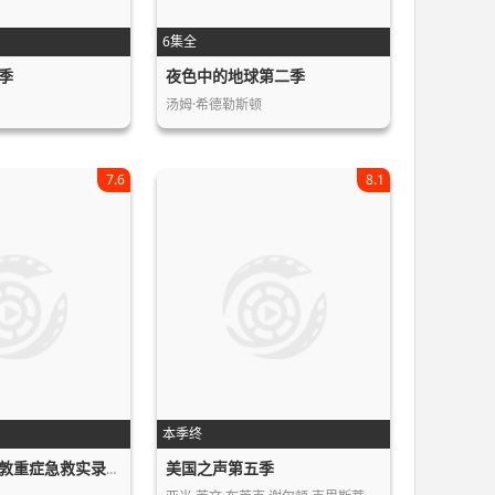
6集全
季
夜色中的地球第二季
汤姆·希德勒斯顿
7.6
8.1
本季终
美国之声第五季
命悬一线：伦敦重症急救实录第一季