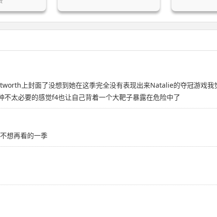
贤
tworth上封面了没想到她在这季完全没有表现出来Natalie的夺冠游戏
给人一种不太必要的感觉f4也让自己背着一个大靶子暴露在危险中了
完不想再看的一季