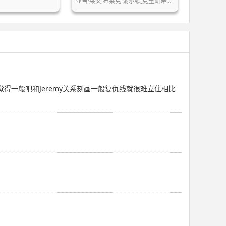
亚当·莱文,布莱克·谢尔顿,克里斯蒂娜…
我觉得一般吧和Jeremy关系刻画一般复仇线就很难立住相比