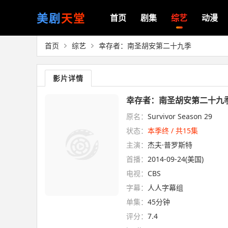
美剧
天堂
首页
剧集
综艺
动漫
首页
综艺
幸存者：南圣胡安第二十九季
影片详情
幸存者：南圣胡安第二十九季(
原名：
Survivor Season 29
状态：
本季终 / 共15集
主演：
杰夫·普罗斯特
首播：
2014-09-24(美国)
电视：
CBS
字幕：
人人字幕组
单集：
45分钟
评分：
7.4