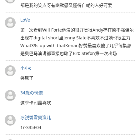
都是我的笑点呀有幽默感又懂得自嘲的人好可爱
LoVe
第一次看到Will Forte他演的很好觉得Andy存在感不强偶尔
出现在digital short里Jenny Slate不喜欢不过她也很主力
What39s up with thatKenan好赞最喜欢他了几乎每集都
是奥巴马演讲都直接忽略了E20 Stefon第一次出场
小小c
笑尿了
34歳の恍惚
这季卡司最喜欢
冰锐碧雪奥渔儿
1r-S35E04