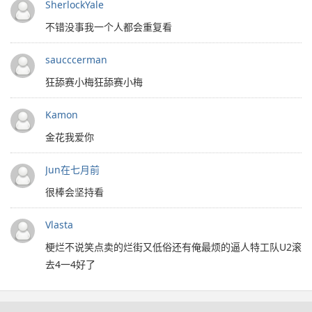
SherlockYale
不错没事我一个人都会重复看
saucccerman
狂舔赛小梅狂舔赛小梅
Kamon
金花我爱你
Jun在七月前
很棒会坚持看
Vlasta
梗烂不说笑点卖的烂街又低俗还有俺最烦的逼人特工队U2滚
去4一4好了