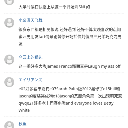
大学时候在快播上从这一季开始刷SNL的
小朵漫天飞舞
很多东西都是相见恨晚 还好遇到 还好不算太晚喜欢的点闺
蜜vs男朋友fart情景剧暂停开场摇信封傻瓜三兄弟巧克力男
友
乌云上的银边
这一季好多大咖James Franco那期真是Laugh my ass off
エイリアンズ
e02好多客串嘉宾e07Sarah Palin版2012黑惨了e15bill和
Jason的变装笑成狗e18Jason的恶魔角色第一次出现萌死惹
qwqe21好多老卡司客串嗷and everyone loves Betty
White
秋里