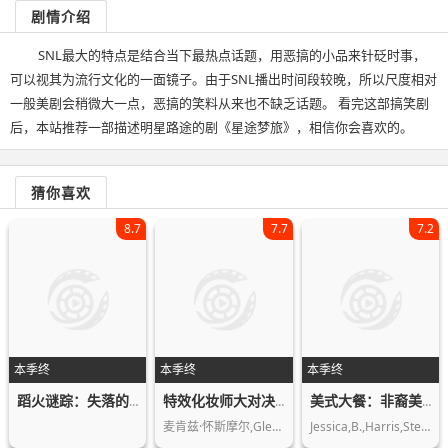
剧情介绍
SNL最大的特点是结合当下最热点话题，用恶搞的小品来针砭时事，
可以视其为流行文化的一面镜子。由于SNL播出时间段较晚，所以尺度相对
一般美剧会稍微大一点，恶搞的笑料从来也不缺乏话题。 看完这部搞笑剧
后，本站推荐一部描述明星路途的剧《星途梦旅》，相信你会喜欢的。
猜你喜欢
8.7
7.7
7.2
本季终
本季终
本季终
蹈火谜踪：失落的女儿第一季
特效化妆师大对决第六季
美式大餐：非裔美国人的饮食如何改变了美国
麦肯兹·怀斯摩尔,Glenn,Hetrick
Jessica,B.,Harris,Stephen,Satterfiel…