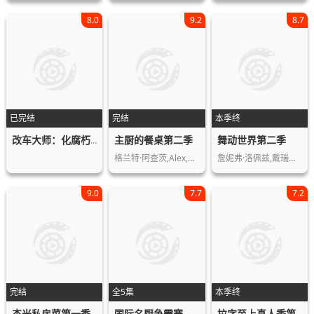
8.0
9.2
8.7
已完结
完结
本季终
主厨的餐桌第二季
舞动世界第二季
改车大师：化腐朽为神奇第三季
格兰特·阿查茨,Alex,Atala,Domi…
詹妮弗·洛佩兹,戴瑞克·浩夫,珍娜·迪…
9.0
7.7
7.2
完结
全5集
本季终
杰米私房菜第一季
国际名厨争霸赛