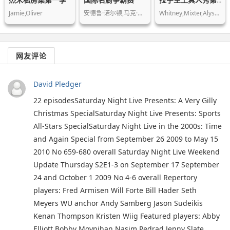
拉字至上真人秀第一季
Jamie,Oliver
安德鲁·诺尔顿,马克·贝斯特,格兰特·…
Whitney,Mixter,Alyssa,Morgan,Kacy,Bo…
网友评论
David Pledger
22 episodesSaturday Night Live Presents: A Very Gilly
Christmas SpecialSaturday Night Live Presents: Sports
All-Stars SpecialSaturday Night Live in the 2000s: Time
and Again Special from September 26 2009 to May 15
2010 No 659-680 overall Saturday Night Live Weekend
Update Thursday S2E1-3 on September 17 September
24 and October 1 2009 No 4-6 overall Repertory
players: Fred Armisen Will Forte Bill Hader Seth
Meyers WU anchor Andy Samberg Jason Sudeikis
Kenan Thompson Kristen Wiig Featured players: Abby
Elliott Bobby Moynihan Nasim Pedrad Jenny Slate