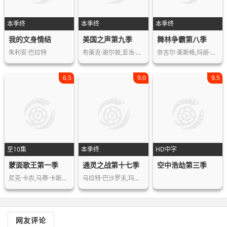
本季终
本季终
本季终
我的文身情结
美国之声第九季
舞林争霸第八季
朱利安·巴拉特
布莱克·谢尔顿,亚当·莱文,格温·斯蒂…
奈吉尔·莱斯格,玛丽·墨菲,卡特·迪莉…
6.5
9.0
9.5
至10集
本季终
HD中字
蒙面歌王第一季
通灵之战第十七季
空中浩劫第三季
尼克·卡农,马蒂·卡斯诺,郑肯,詹尼·…
马拉特·巴沙罗夫,玛丽莲·克罗,Сва…
网友评论