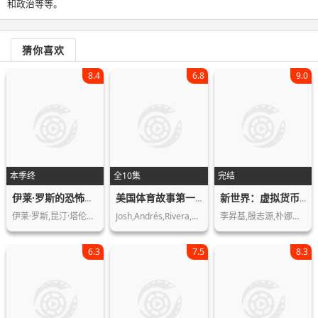
和政治等等。
猜你喜欢
8.4
6.8
9.0
本季终
全10集
完结
伊莱·罗斯的恐怖历史第一季
美国体育故事第一季
新世界：虚拟货币争霸战第一季
伊莱·罗斯,昆汀·塔伦蒂诺,斯蒂芬·金…
Josh,Andrés,Rivera,帕特里克·施瓦…
李昇基,殷志源,朴娜莱,曹宝儿,金希澈,…
6.3
7.5
8.3