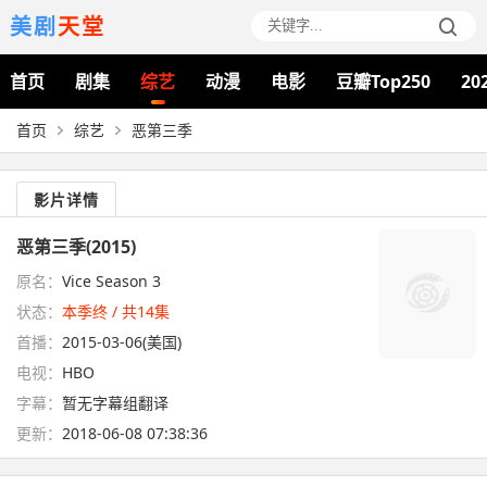
美剧
天堂
首页
剧集
综艺
动漫
电影
豆瓣Top250
20
首页
综艺
恶第三季
影片详情
恶第三季(2015)
原名：
Vice Season 3
状态：
本季终 / 共14集
首播：
2015-03-06(美国)
电视：
HBO
字幕：
暂无字幕组翻译
更新：
2018-06-08 07:38:36