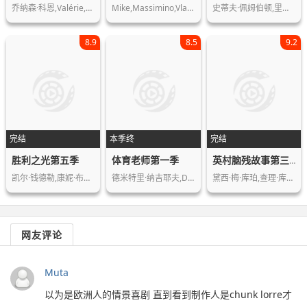
乔纳森·科恩,Valérie,Damidot,…
Mike,Massimino,Vlad,Lopatin,Charles,…
史蒂夫·佩姆伯顿,里斯·谢尔史密斯,艾…
8.9
8.5
9.2
完结
本季终
完结
胜利之光第五季
体育老师第一季
英村脑残故事第三季
凯尔·钱德勒,康妮·布里顿,艾米·缇加…
德米特里·纳吉耶夫,Dasha,Rusako…
黛西·梅·库珀,查理·库珀,保罗·查希…
网友评论
Muta
以为是欧洲人的情景喜剧 直到看到制作人是chunk lorre才