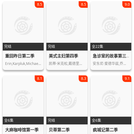
8.5
8.5
9.0
完结
完结
全22集
重回昨日第二季
美式主妇第四季
急诊室的故事第三季
Erin,Karpluk,Michael,Riley,Joanna,Do…
凯蒂·米克松,戴德里克·巴德,丹尼尔·…
安东尼·爱德华兹,乔治·克鲁尼,雪莉·…
8.1
8.3
9.1
全6集
完结
全6集
大麻咖啡馆第一季
贝蒂第二季
疯城记第二季