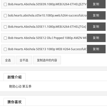
x.to].mkv[eztvx.to]
Bob.Hearts.Abishola.S05E09.1080p.WEB.h264-ETHEL[EZTV
复制
x.to].mkv[eztvx.to]
bob.hearts.abishola.s05e10.1080p.web.h264-successfulcra
复制
b[EZTVx.to].mkv[eztvx.to]
Bob.Hearts.Abishola.S05E11.1080p.WEB.h264-ETHEL[TGx]
复制
Bob Hearts Abishola S05E12 Olu I Popped 1080p AMZN WE
复制
B-DL DDP5 1 H 264-FLUX[EZTVx.to].mkv[eztvx.to]
Bob Hearts Abishola S05E13 1080p WEB H264-SuccessfulC
复制
rab
全选
全不选
复制选中的内容
剧情介绍
鲍勃心动 第五季
猜你喜欢