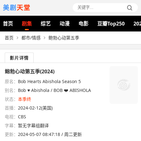
美剧
天堂
首页
剧集
综艺
动漫
电影
豆瓣Top250
20
首页
都市/情感
鲍勃心动第五季
影片详情
鲍勃心动第五季(2024)
原名：
Bob Hearts Abishola Season 5
别名：
Bob ♥ Abishola / BOB ❤️ ABISHOLA
状态：
本季终
首播：
2024-02-12(美国)
电视：
CBS
字幕：
暂无字幕组翻译
更新：
2024-05-07 08:47:18 / 周二更新