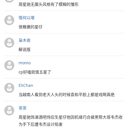
周星驰无厘头风格有了模糊的雏形
情何以堪
很稚嫩的星仔
枭木夜
解说版
momo
cp好嗑就值五星了
EliChan
当越南人看到老大人头的时候袁和平脸上都是戏啊真绝
茶茶
周星驰饰演酒吧侍应生星仔他因机缘巧合被黑帮大哥韦杰收
为手下后遭韦杰设计陷害