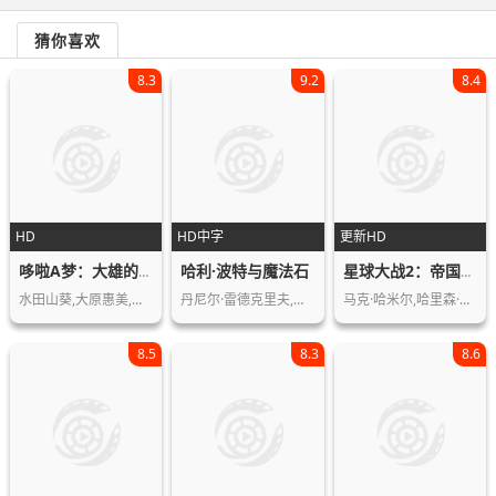
猜你喜欢
8.3
9.2
8.4
HD
HD中字
更新HD
哈利·波特与魔法石
哆啦A梦：大雄的绘画奇遇记
星球大战2：帝国反击战
水田山葵,大原惠美,和多田美咲,种崎敦…
丹尼尔·雷德克里夫,艾玛·沃森,鲁伯特…
马克·哈米尔,哈里森·福特,凯丽·费雪…
8.5
8.3
8.6