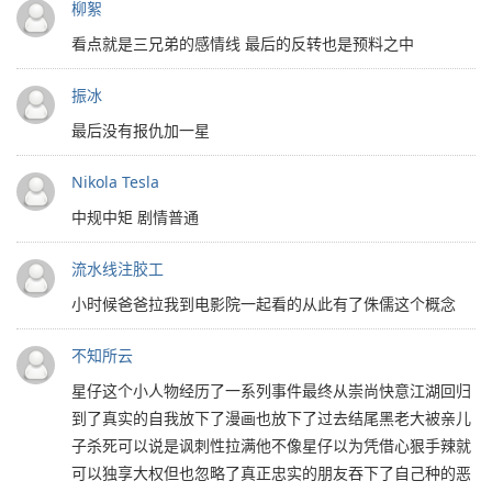
柳絮
看点就是三兄弟的感情线 最后的反转也是预料之中
振冰
最后没有报仇加一星
Nikola Tesla
中规中矩 剧情普通
流水线注胶工
小时候爸爸拉我到电影院一起看的从此有了侏儒这个概念
不知所云
星仔这个小人物经历了一系列事件最终从崇尚快意江湖回归
到了真实的自我放下了漫画也放下了过去结尾黑老大被亲儿
子杀死可以说是讽刺性拉满他不像星仔以为凭借心狠手辣就
可以独享大权但也忽略了真正忠实的朋友吞下了自己种的恶