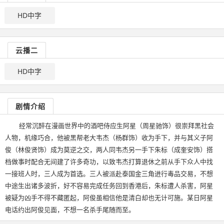
HD中字
云播二
HD中字
剧情介绍
经常沉醉在漫画世界中的酒吧侍应生阿星（周星驰饰）很崇拜黑社会
人物，机缘巧合，他被黑帮老大韦杰（杨群饰）收为手下，并与其义子阿
俊（林俊贤饰）成为莫逆之交，两人同韦杰另一手下朱标（成奎安饰）搭
档做事时配合无间建了许多奇功，以致韦杰打算退休之前从手下众人中找
一接班人时，三人成为首选。三人被派赴泰国金三角进行毒品交易，不想
中途生出诸多波折，好不容易完成任务回到香港后，朱标遭人杀害，阿星
被疑为凶手不得不藏匿起，阿俊虽相信他是清白却也无计可施。某日阿星
电话约出阿俊见面，不想一名杀手尾随而至。