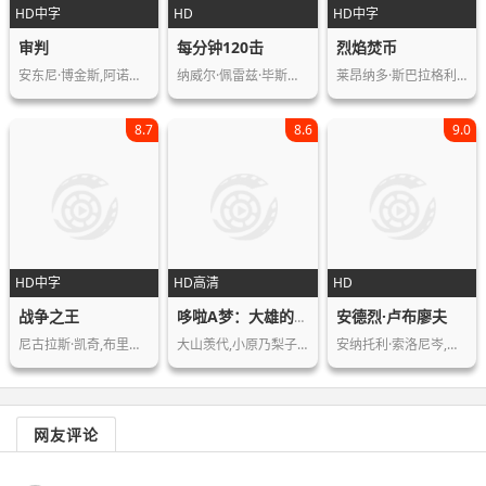
HD中字
HD
HD中字
审判
每分钟120击
烈焰焚币
安东尼·博金斯,阿诺尔多·弗阿,杰斯·…
纳威尔·佩雷兹·毕斯卡亚特,阿诺德·…
莱昂纳多·斯巴拉格利亚,爱德华多·诺…
8.7
8.6
9.0
HD中字
HD高清
HD
战争之王
安德烈·卢布廖夫
哆啦A梦：大雄的创世日记
尼古拉斯·凯奇,布里吉特·莫伊纳汉,杰…
大山羡代,小原乃梨子,野村道子,立壁和…
安纳托利·索洛尼岑,伊万·拉皮科夫,尼…
网友评论