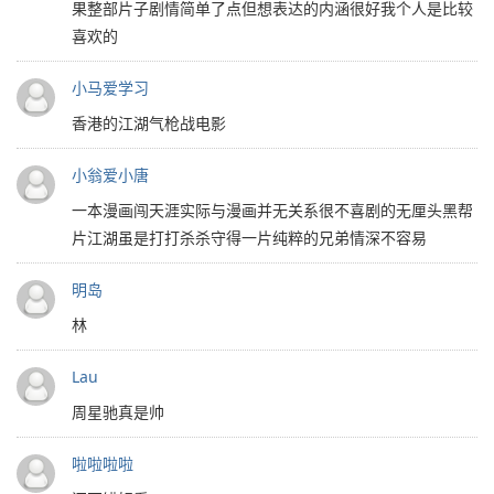
果整部片子剧情简单了点但想表达的内涵很好我个人是比较
喜欢的
小马爱学习
香港的江湖气枪战电影
小翁爱小唐
一本漫画闯天涯实际与漫画并无关系很不喜剧的无厘头黑帮
片江湖虽是打打杀杀守得一片纯粹的兄弟情深不容易
明岛
林
Lau
周星驰真是帅
啦啦啦啦