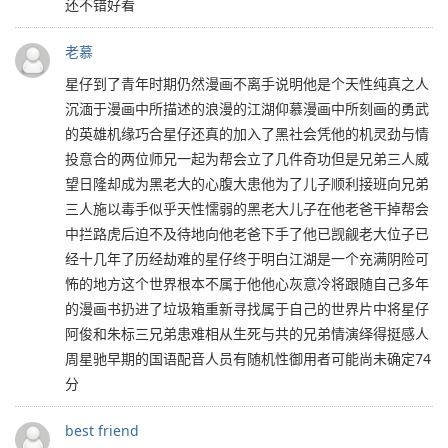
还不错好看
老慕
星仔到了青年时期仍然漫画不离手说明他是个天性纯真之人
沉湎于漫画中所描述的浪漫的江湖仰慕漫画中所刻画的勇武
的英雄机缘巧合星仔还真的加入了黑社会凭他的机灵劲与情
投意合的两位师兄一起为帮会立了几件奇功但是兄弟三人威
望日隆却成为黑老大的心腹大患他为了儿子顺利接班向兄弟
三人施以毒手似乎天性懦弱的黑老大儿子在他老爸干掉帮会
中拦路虎后迫不及待地向他老爸下手了他已觊觎老大位子已
经十几年了历经劫难的星仔终于明白江湖是一个充满阴险可
怖的地方这个世界根本不属于他他心灰意冷将跟随自己多年
的漫画书扔进了垃圾箱重新寻找属于自己的世界片中将星仔
阿俊和朱标三兄弟患难相从生死与共的兄弟情演绎得挺感人
周星驰早期的国语配音人员有随机性御用者可能尚未确定74
分
best friend