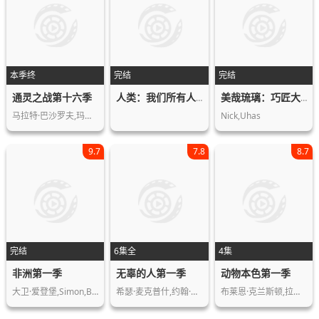
本季终
完结
完结
通灵之战第十六季
人类：我们所有人的故事
美哉琉璃：巧匠大比拼第一季
马拉特·巴沙罗夫,玛丽莲·克罗
Nick,Uhas
9.7
7.8
8.7
完结
6集全
4集
非洲第一季
无辜的人第一季
动物本色第一季
大卫·爱登堡,Simon,Blakeney,Bi…
希瑟·麦克普什,约翰·格里森姆,Barr…
布莱恩·克兰斯顿,拉什达·琼斯,蕾蓓尔…