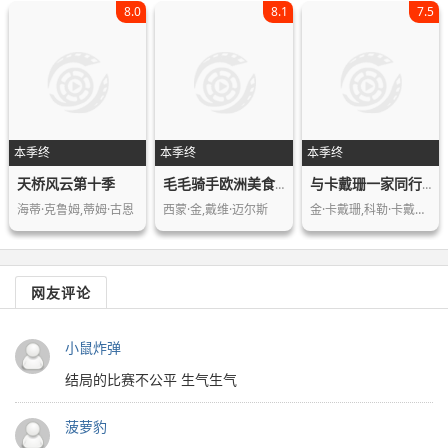
8.0
8.1
7.5
本季终
本季终
本季终
天桥风云第十季
毛毛骑手欧洲美食历险记第一季
与卡戴珊一家同行第四季
海蒂·克鲁姆,蒂姆·古恩
西蒙·金,戴维·迈尔斯
金·卡戴珊,科勒·卡戴珊,葛妮·卡戴珊…
网友评论
小鼠炸弹
结局的比赛不公平 生气生气
菠萝豹