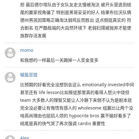
担 最后德尔塔队由于女队友走太慢被淘汰 被开头营造到结
尾的赢家视角骗了 特别是黑哥妥妥的好人 结果布拉沃队俩
德州男孩因策略正确淘汰弱鸡反而胜出 这点倒挺真实的 符
合剧名 在严酷极端的大自然环境下 老弱妇孺被抛弃才能使
族群存活发展
momo
和我想的一样最后一关踢掉一人奖金变多
椒盐豆豉
比预期的好看完全没想到会这么 emotionally invested中间
甚至还有 life lesson比如叛徒那里真的看得人怒火中烧但
team 大多数人的理智又能让人冷静下来倒不认为是剧本就
完全没必要让有悔悟有感人的 wholesome 组赢比让两个没
啥高尚理由也挺招人烦的 hypocrite bros 赢不输好看多了
结尾是真的快气哭了再次强调 cardio 重要性
Alex