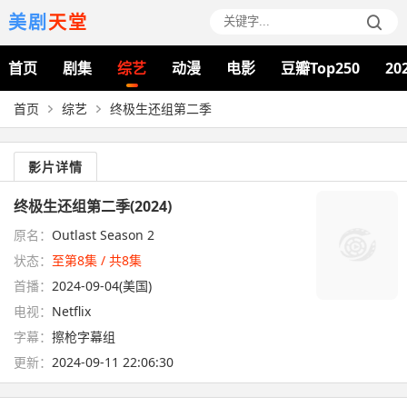
美剧
天堂
首页
剧集
综艺
动漫
电影
豆瓣Top250
20
首页
综艺
终极生还组第二季
影片详情
终极生还组第二季(2024)
原名：
Outlast Season 2
状态：
至第8集 / 共8集
首播：
2024-09-04(美国)
电视：
Netflix
字幕：
擦枪字幕组
更新：
2024-09-11 22:06:30