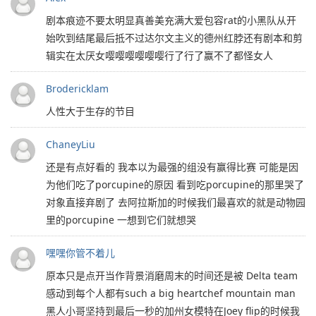
剧本痕迹不要太明显真善美充满大爱包容rat的小黑队从开
始吹到结尾最后抵不过达尔文主义的德州红脖还有剧本和剪
辑实在太厌女嘤嘤嘤嘤嘤嘤行了行了赢不了都怪女人
Brodericklam
人性大于生存的节目
ChaneyLiu
还是有点好看的 我本以为最强的组没有赢得比赛 可能是因
为他们吃了porcupine的原因 看到吃porcupine的那里哭了
对象直接弃剧了 去阿拉斯加的时候我们最喜欢的就是动物园
里的porcupine 一想到它们就想哭
嘿嘿你管不着儿
原本只是点开当作背景消磨周末的时间还是被 Delta team
感动到每个人都有such a big heartchef mountain man
黑人小哥坚持到最后一秒的加州女模特在Joey flip的时候我