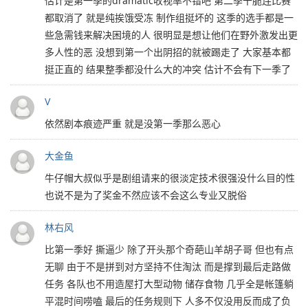
估计是第一季的dramatic收视率不错吧 第二季干脆连比赛
都取消了 就是纯挨饿受冻 制作组挺坏的 这季的选手都是一
些急需钱来解决困境的人 很明显是想让他们在野外激发出更
多人性的恶 没想到第一个出阴招的就被踢走了 大家基本都
挺正直的 结果整季都没什么大的冲突 估计不会有下一季了
V
依然剧本痕迹严重 就是没第一季那么恶心
大金鱼
牛仔帽大叔似乎是剧组请来的很淡定技术很强没什么目的性
也说不是为了奖金不然应该不会这么专业又脱俗
林右风
比第一季好 撕逼少 除了开头那个奇葩山羊胡子哥 但也有点
无聊 由于不是拼到对方坚持不住淘汰 而是撑到最后走路做
任务 各队也不用造屋打大型动物 储存食物 几乎全是帐篷躺
平混时间唠嗑 最后的任务规则下 人多不仅没用反而成了负